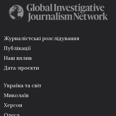
Журналістські розслідування
Публікації
Наш вплив
Дата-проєкти
Україна та світ
Миколаїв
Херсон
Одеса