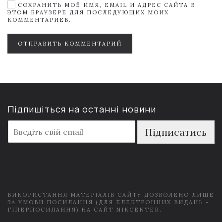
СОХРАНИТЬ МОЁ ИМЯ, EMAIL И АДРЕС САЙТА В
ЭТОМ БРАУЗЕРЕ ДЛЯ ПОСЛЕДУЮЩИХ МОИХ
КОММЕНТАРИЕВ.
ОТПРАВИТЬ КОММЕНТАРИЙ
Підпишіться на останні новини
E
Підписатись
m
a
i
l
*
ВИКОРИСТАННЯ МАТЕРІАЛІВ САЙТУ ДОЗВОЛЕНО ЛИШЕ
ЗА УМОВИ ПОСИЛАННЯ (ДЛЯ ЕЛЕКТРОННИХ ВИДАНЬ -
ГІПЕРПОСИЛАННЯ) НА САЙТ NIKCENTER.