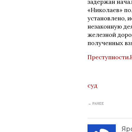
задержан нача
«Николаев» по
установлено, 
незаконную де
железной дорог
полученных взя
Преступности.
суд
← РАНЕЕ
Яр