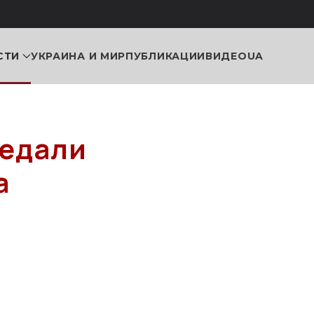
СТИ
УКРАИНА И МИР
ПУБЛИКАЦИИ
ВИДЕО
UA
редали
а