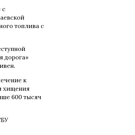
 с
лаевской
ного топлива с
еступной
я дорога»
ивен.
ечение к
и хищения
ыше 600 тысяч
СБУ