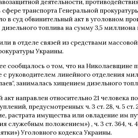
авозащитной деятельности, противодействи
в сфере транспорта Генеральной прокуратуры
ло в суд обвинительный акт в уголовном про
 дизельного топлива на сумму 3,5 миллиона 
или в отделе связей из средствами массов
рокуратуры Украины.
ее сообщалось о том, что на Николаевщине 
ве с руководителем линейного отделения ми
лаев", занималась хищением дизельного топ
 акт направлен относительно 21 человека п
лений, предусмотренных ч. 3 ст. 28, ч. 5 ст. 27, 
ие, растрата имущества или овладение им п
 служебным положением») , ч. 3 ст. 364, ч. 4 
ятки») Уголовного кодекса Украины.