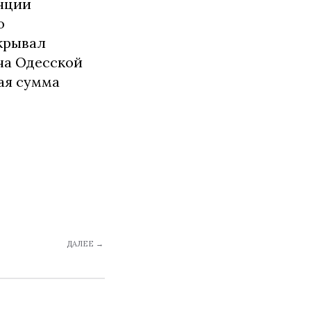
нции
о
икрывал
на Одесской
щая сумма
ДАЛЕЕ →