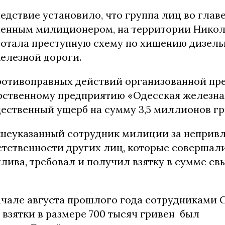
едствие установило, что группа лиц во главе
енным милиционером, на территории Нико
ботала преступную схему по хищению дизель
елезной дороги.
противоправных действий организованной пр
рственному предприятию «Одесская железна
ественный ущерб на сумму 3,5 миллионов гр
ышеуказанный сотрудник милиции за непривл
етственности других лиц, которые совершал
лива, требовал и получил взятку в сумме св
ачале августа прошлого года сотрудниками 
взятки в размере 700 тысяч гривен был