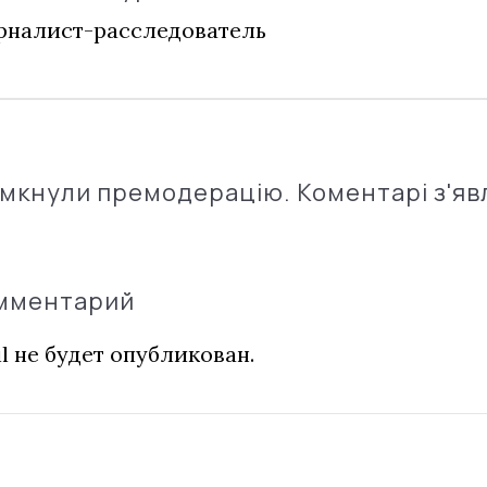
налист-расследователь
імкнули премодерацію. Коментарі з'яв
омментарий
l не будет опубликован.