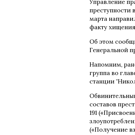
Управление пр
преступности 
марта направи
факту хищения
Об этом сообщ
Генеральной п
Напомним, ран
группа во гла
станции "Нико
Обвинительный
составов преступ
191 («Присвоен
злоупотребления
(«Получение вз