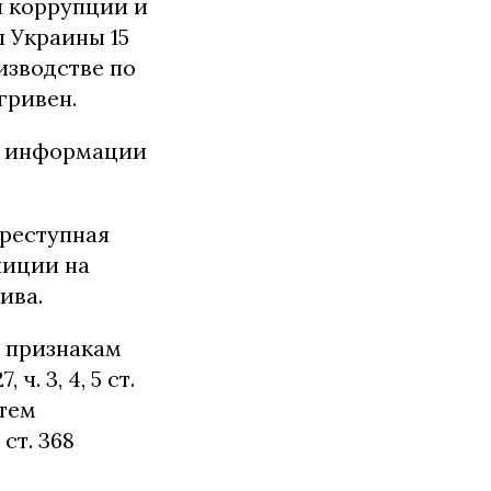
я коррупции и
 Украины 15
изводстве по
гривен.
ой информации
преступная
лиции на
лива.
о признакам
ч. 3, 4, 5 ст.
утем
ст. 368