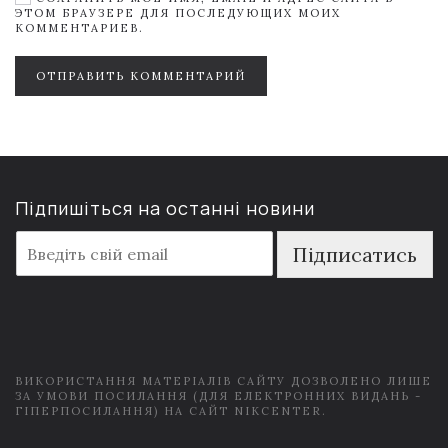
ЭТОМ БРАУЗЕРЕ ДЛЯ ПОСЛЕДУЮЩИХ МОИХ
КОММЕНТАРИЕВ.
ОТПРАВИТЬ КОММЕНТАРИЙ
Підпишіться на останні новини
E
Підписатись
m
a
i
l
*
ВИКОРИСТАННЯ МАТЕРІАЛІВ САЙТУ ДОЗВОЛЕНО ЛИШЕ
ЗА УМОВИ ПОСИЛАННЯ (ДЛЯ ЕЛЕКТРОННИХ ВИДАНЬ -
ГІПЕРПОСИЛАННЯ) НА САЙТ NIKCENTER.