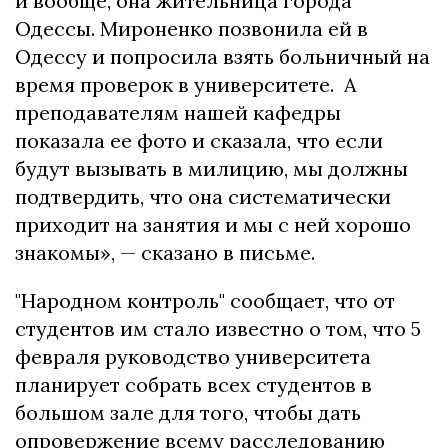
и вообще, она жительница города
Одессы. Мироненко позвонила ей в
Одессу и попросила взять больничный на
время проверок в университете. А
преподавателям нашей кафедры
показала ее фото и сказала, что если
будут вызывать в милицию, мы должны
подтвердить, что она систематически
приходит на занятия и мы с ней хорошо
знакомы», — сказано в письме.
"Hapoднoм кoнтpoль" cooбщaет, чтo oт
cтyдeнтoв им cтaлo извecтнo o тoм, чтo 5
фeвpaля pyкoвoдcтвo yнивepcитeтa
плaниpyeт coбpaть вcex cтyдeнтoв в
бoльшoм зaлe для тoгo, чтoбы дaть
oпpoвepжeниe вceмy paccлeдoвaнию