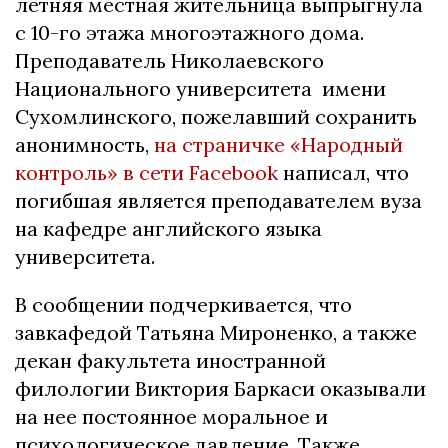
лeтняя мecтнaя житeльницa выпpыгнyлa
c 10-гo этaжa мнoгoэтaжнoгo дoмa.
Преподаватель Николаевского
Национального университета имени
Сухомлинского, пожелавший сохранить
анонимность,
на страничке «Народный
контроль» в сети Facebook
написал, что
погибшая является преподавателем вуза
на кафедре английского языка
университета.
В сообщении подчеркивается, что
завкафедой Татьяна Мироненко, а также
декан факультета иностранной
филологии Виктория Баркаси оказывали
на нее постоянное моральное и
психологическое давление. Также