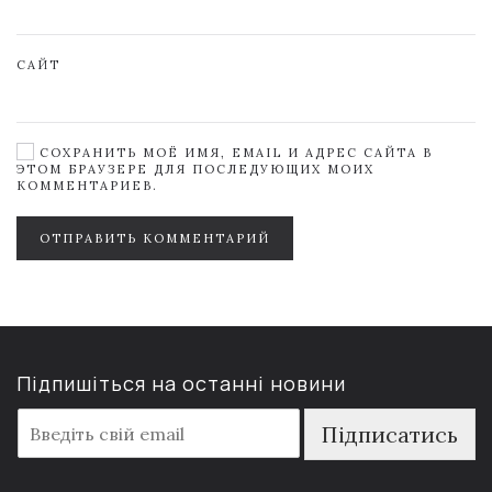
САЙТ
СОХРАНИТЬ МОЁ ИМЯ, EMAIL И АДРЕС САЙТА В
ЭТОМ БРАУЗЕРЕ ДЛЯ ПОСЛЕДУЮЩИХ МОИХ
КОММЕНТАРИЕВ.
ОТПРАВИТЬ КОММЕНТАРИЙ
Підпишіться на останні новини
E
Підписатись
m
a
i