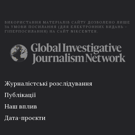
l
*
ВИКОРИСТАННЯ МАТЕРІАЛІВ САЙТУ ДОЗВОЛЕНО ЛИШЕ
ЗА УМОВИ ПОСИЛАННЯ (ДЛЯ ЕЛЕКТРОННИХ ВИДАНЬ -
ГІПЕРПОСИЛАННЯ) НА САЙТ NIKCENTER.
Журналістські розслідування
Публікації
Наш вплив
Дата-проєкти