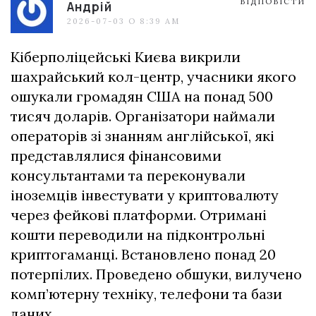
ВІДПОВІСТИ
Андрій
2026-07-03 О 8:39 AM
Кіберполіцейські Києва викрили
шахрайський кол-центр, учасники якого
ошукали громадян США на понад 500
тисяч доларів. Організатори наймали
операторів зі знанням англійської, які
представлялися фінансовими
консультантами та переконували
іноземців інвестувати у криптовалюту
через фейкові платформи. Отримані
кошти переводили на підконтрольні
криптогаманці. Встановлено понад 20
потерпілих. Проведено обшуки, вилучено
комп’ютерну техніку, телефони та бази
даних.