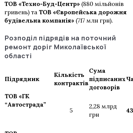
ТОВ «Техно-Буд-Центр»
(880 мільйонів
гривень) та
ТОВ «Європейська дорожня
будівельна компанія»
(717 млн грн).
Розподіл підрядів на поточний
ремонт доріг Миколаївської
області
Сума
Кількість
Підрядник
підписаних
Ч
контрактів
договорів
ТОВ «ГК
“Автострада”
2,28 млрд
5
4
грн