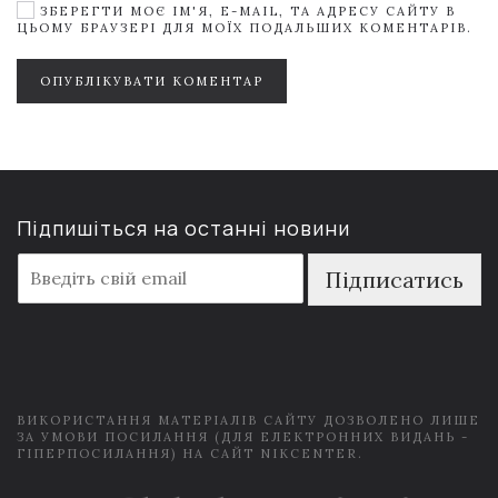
ЗБЕРЕГТИ МОЄ ІМ'Я, E-MAIL, ТА АДРЕСУ САЙТУ В
ЦЬОМУ БРАУЗЕРІ ДЛЯ МОЇХ ПОДАЛЬШИХ КОМЕНТАРІВ.
ОПУБЛІКУВАТИ КОМЕНТАР
Підпишіться на останні новини
E
Підписатись
m
a
i
l
*
ВИКОРИСТАННЯ МАТЕРІАЛІВ САЙТУ ДОЗВОЛЕНО ЛИШЕ
ЗА УМОВИ ПОСИЛАННЯ (ДЛЯ ЕЛЕКТРОННИХ ВИДАНЬ -
ГІПЕРПОСИЛАННЯ) НА САЙТ NIKCENTER.