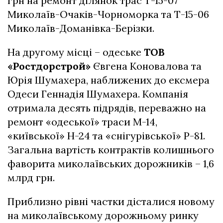
грн на ремонт ділянок трас Т-15-07
Миколаїв-Очаків-Чорноморка та Т-15-06
Миколаїв-Доманівка-Берізки.
На другому місці – одеське
ТОВ
«Ростдорстрой»
Євгена Коновалова та
Юрія Шумахера, наближених до ексмера
Одеси Геннадія Шумахера. Компанія
отримала десять підрядів, переважно на
ремонт «одеської» траси М-14,
«київської» Н-24 та «снігурівської» Р-81.
Загальна вартість контрактів колишнього
фаворита миколаївських дорожників – 1,6
млрд грн.
Приблизно рівні частки дісталися новому
на миколаївському дорожньому ринку