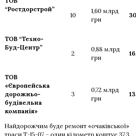
ТОВ
“Ростдорстрой”
1,60 млрд
10
3
грн
ТОВ “Техно-
Буд-Центр”
0,88 млрд
2
16
грн
ТОВ
«Європейська
0,72 млрд
дорожньо-
3
13
грн
будівельна
компанія»
Найдорожчим буде ремонт «очаківської»
траси Т-15-07 – один кілометр коштує 37,3