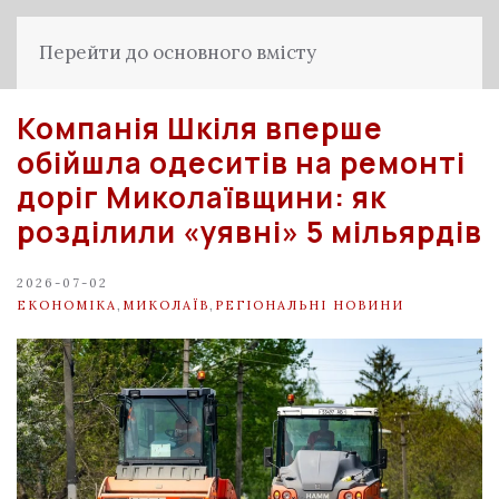
Перейти до основного вмісту
Компанія Шкіля вперше
обійшла одеситів на ремонті
доріг Миколаївщини: як
розділили «уявні» 5 мільярдів
2026-07-02
ЕКОНОМІКА
,
МИКОЛАЇВ
,
РЕГІОНАЛЬНІ НОВИНИ