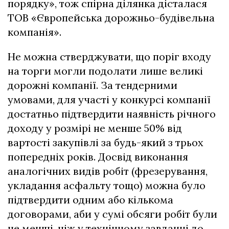
порядку», тож спірна ділянка дісталася
ТОВ «Європейська дорожньо-будівельна
компанія».
Не можна стверджувати, що поріг входу
на торги могли подолати лише великі
дорожні компанії. За тендерними
умовами, для участі у конкурсі компанії
достатньо підтвердити наявність річного
доходу у розмірі не менше 50% від
вартості закупівлі за будь-який з трьох
попередніх років. Досвід виконання
аналогічних видів робіт (фрезерування,
укладання асфальту тощо) можна було
підтвердити одним або кількома
договорами, аби у сумі обсяги робіт були
не менші, ніж у технічному завданні до