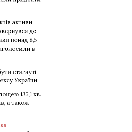
ктів активи
звернувся до
ави понад 8,5
наголосили в
ути стягнуті
ексу України.
ощею 135,1 кв.
в, а також
ика