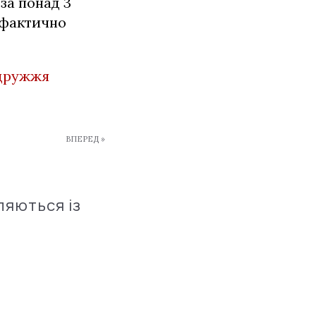
 за понад 3
 фактично
дружжя
ВПЕРЕД »
ляються із