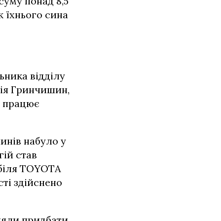
суму понад 8,5
ж їхнього сина
ьника відділу
ія Гринчишин,
й працює
инів набуло у
гій став
обіля TOYOTA
ті здійснено
оляли придбати