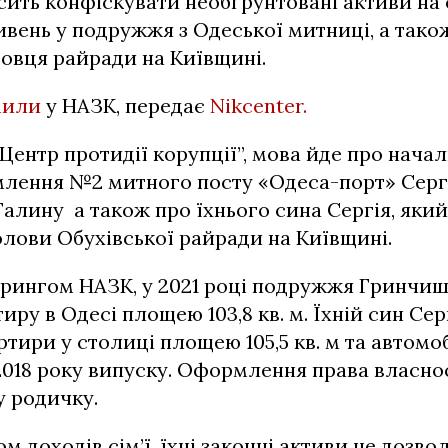
сить конфіскувати необґрунтовані активи на 
ивень у подружжя з Одеської митниці, а тако
довця райради на Київщині.
мили
у НАЗК, передає
Nikcenter.
Центр протидії корупції”, мова йде про начал
лення №2 митного посту «Одеса-порт» Серг
алину а також про їхнього сина Сергія, яки
лови Обухівської райради на Київщині.
орингом НАЗК, у 2021 році подружжя Гринчиш
иру в Одесі площею 103,8 кв. м. Їхній син Сер
тири у столиці площею 105,5 кв. м та автом
018 року випуску. Оформлення права власнос
у родичку.
ом доходів сім’ї, їхні законні активи не дозв