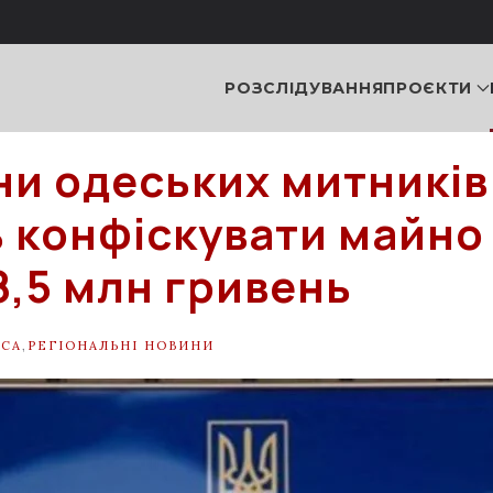
РОЗСЛІДУВАННЯ
ПРОЄКТИ
ни одеських митників
 конфіскувати майно
8,5 млн гривень
СА
,
РЕГІОНАЛЬНІ НОВИНИ