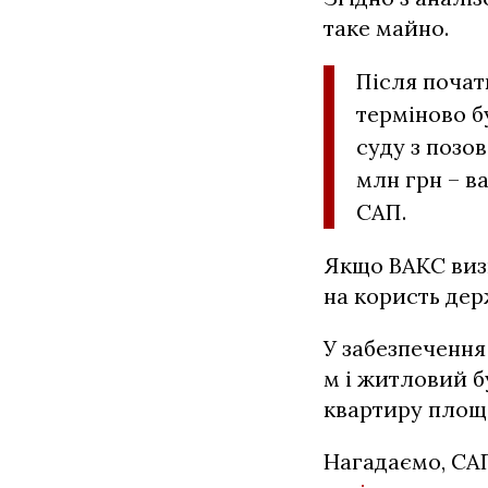
таке майно.
Після почат
терміново б
суду з позо
млн грн – ва
САП.
Якщо ВАКС виз
на користь дер
У забезпечення
м і житловий б
квартиру площе
Нагадаємо, СА