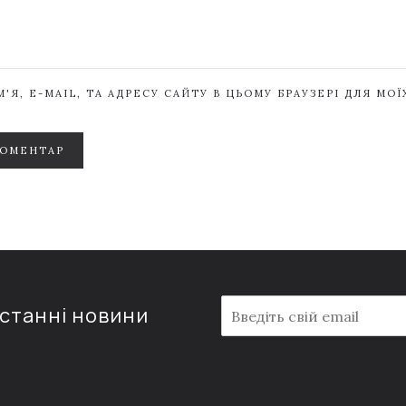
'Я, E-MAIL, ТА АДРЕСУ САЙТУ В ЦЬОМУ БРАУЗЕРІ ДЛЯ МО
КОМЕНТАР
E
останні новини
m
a
i
l
*