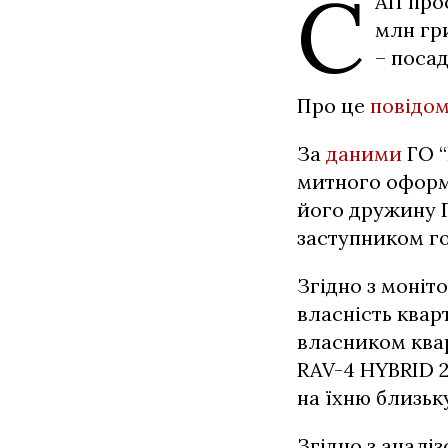
С
АП про
млн гр
– поса
Про це
повідо
За
даними
ГО “
митного оформ
його дружину Г
заступником го
Згідно з моніт
власність кварт
власником квар
RAV-4 HYBRID 2
на їхню близьк
Згідно з аналіз