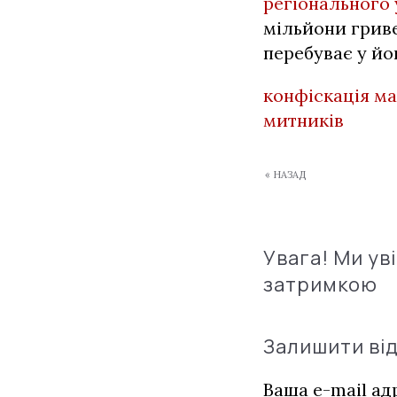
регіонального 
мільйони грив
перебуває у йо
конфіскація м
митників
« НАЗАД
Увага! Ми ув
затримкою
Залишити ві
Ваша e-mail а