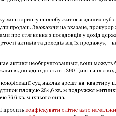
ку моніторингу способу життя згаданих суб’є
ули продані. Зважаючи на вказане, прокурор 
вами про стягнення з посадовців у дохід держ
ртості активів та доходів від їх продажу», – 
нає активи необґрунтованими, вони можуть б
жави відповідно до статті 290 Цивільного код
 конфіскації суд наклав арешт на: квартиру пл
удинок площею 284,6 кв. м подружжя митникі
ю 76,6 кв. м їхнього сина.
П просить
конфіскувати елітне авто начальн