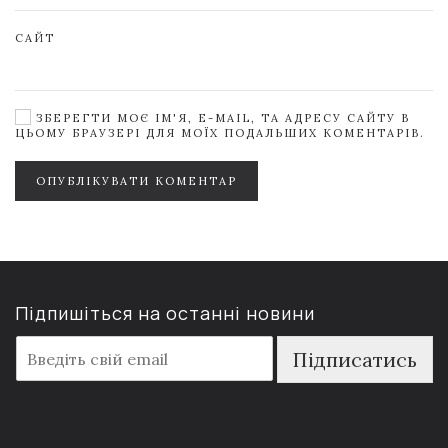
САЙТ
ЗБЕРЕГТИ МОЄ ІМ'Я, E-MAIL, ТА АДРЕСУ САЙТУ В
ЦЬОМУ БРАУЗЕРІ ДЛЯ МОЇХ ПОДАЛЬШИХ КОМЕНТАРІВ.
ОПУБЛІКУВАТИ КОМЕНТАР
Підпишіться на останні новини
E
Підписатись
m
a
i
l
*