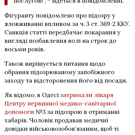
послугою”, – йдеться в повідомленні.
Фігуранту повідомлено про підозру у
з
ловживанні впливом за
ч. 3 ст. 369-2
ККУ.
Санкція статті передбачає покарання у
вигляді позбавлення волі на строк до
восьми років.
Також вирішується питання щодо
обрання підозрюваному запобіжного
заходу та відсторонення його від посади.
Як відомо, в Одесі
затримали лікаря
Центру первинної медико-санітарної
допомоги
№3 за підозрою в отриманні
хабарів. Чоловік продавав медичні
довідки військовозобов’язаним, щоб ті