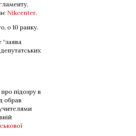
егламенту,
дає
Nikcenter
.
, о 10 ранку.
 “заява
 депутатських
й
про підозру в
д обрав
ручителями
вній
ськової