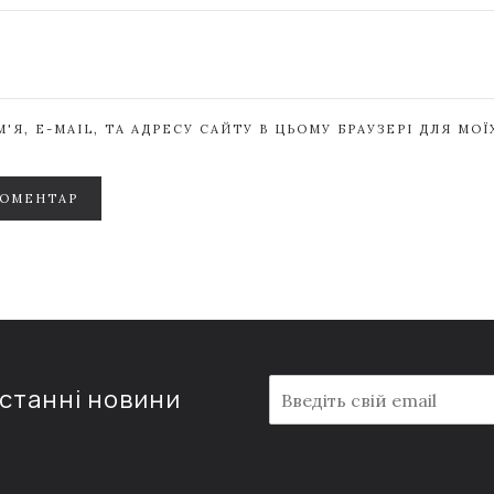
'Я, E-MAIL, ТА АДРЕСУ САЙТУ В ЦЬОМУ БРАУЗЕРІ ДЛЯ МО
КОМЕНТАР
E
останні новини
m
a
i
l