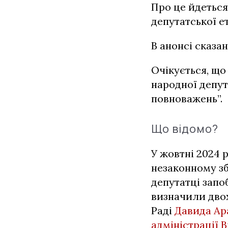
Про це йдеться
депутатської е
В анонсі сказан
Очікується, що
народної депут
повноважень”.
Що відомо?
У жовтні 2024
незаконному зб
депутатці запо
визначили двох
Раді
Давида Ар
адміністрації В