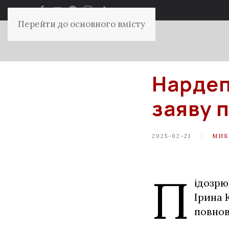
Перейти до основного вмісту
Нардеп
заяву 
2025-02-21
МИК
П
ідозрю
Ірина 
повнов