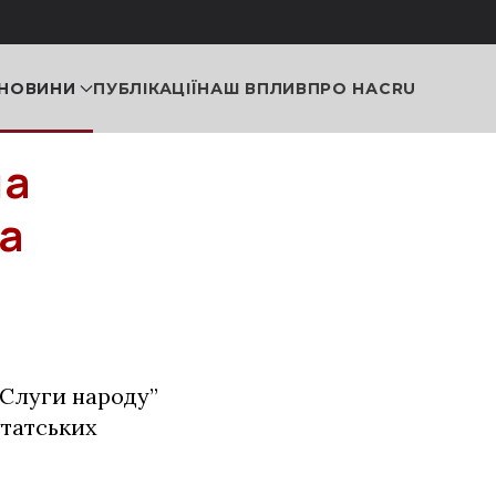
НОВИНИ
ПУБЛІКАЦІЇ
НАШ ВПЛИВ
ПРО НАС
RU
ла
а
“Слуги народу”
утатських