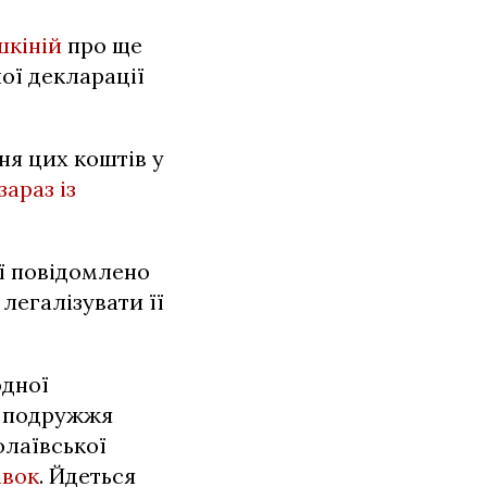
шкіній
про ще
ої декларації
ня цих коштів у
араз із
ої повідомлено
легалізувати її
одної
и подружжя
олаївської
івок
. Йдеться