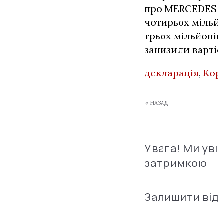
про MERCEDES-B
чотирьох мільй
трьох мільйоні
занизили варті
декларація
,
Ко
« НАЗАД
Увага! Ми ув
затримкою
Залишити ві