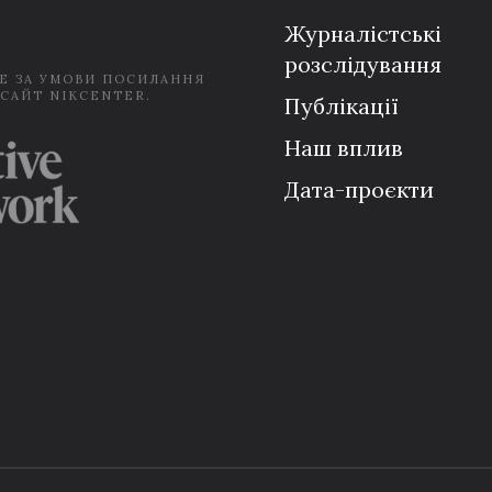
*
Журналістські
розслідування
Е ЗА УМОВИ ПОСИЛАННЯ
 САЙТ NIKCENTER.
Публікації
Наш вплив
Дата-проєкти