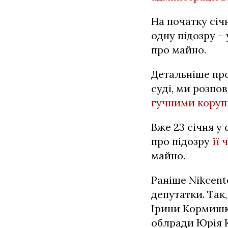
На початку січ
одну підозру –
про майно.
Детальніше про
суді, ми розпо
гучними коруп
Вже 23 січня у
про підозру
її 
майно.
Раніше Nikcent
депутатки. Та
Ірини Кормишкі
облради Юрія 