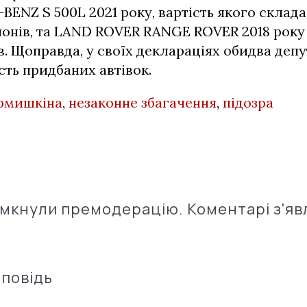
ENZ S 500L 2021 року, вартість якого склад
онів, та LAND ROVER RANGE ROVER 2018 року 
в. Щоправда, у своїх деклараціях обидва депу
сть придбаних автівок.
рмишкіна
,
незаконне збагачення
,
підозра
імкнули премодерацію. Коментарі з'яв
дповідь