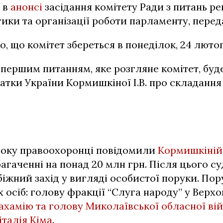
 в
анонсі
засідання комітету Ради з питань р
тики та організації роботи парламенту, пере
о, що комітет збереться в понеділок, 24 лютого
 першим питанням, яке розгляне комітет, буде
атки України Кормишкіної І.В. про складання
 року правоохоронці повідомили
Кормишкіні
агаченні на понад 20 млн грн. Після цього су
біжний захід у вигляді особистої поруки. По
 осіб: голову фракції “Слуга народу” у Верхо
ахамію та голову Миколаївської обласної вій
італія Кіма
.