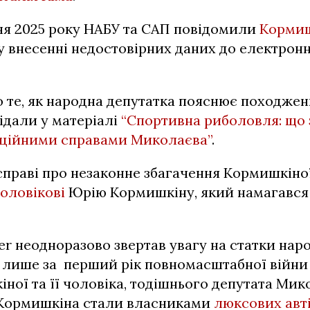
ня 2025 року НАБУ та САП повідомили
Корми
 у внесенні недостовірних даних до електронн
 те, як народна депутатка пояснює походжен
відали у матеріалі
“Спортивна риболовля: що з
ційними справами Миколаєва”
.
 справі про незаконне збагачення Кормишкін
чоловікові
Юрію Кормишкіну, який намагався 
er неодноразово звертав увагу на статки нар
к, лише за перший рік повномасштабної війн
ної та її чоловіка, тодішнього депутата Мик
Кормишкіна стали власниками
люксових авт