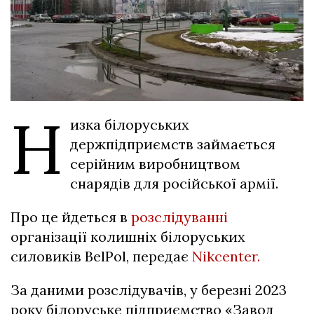
Н
изка білоруських
держпідприємств займається
серійним виробництвом
снарядів для російської армії.
Про це йдеться в
розслідуванні
організації колишніх білоруських
силовиків BelPol, передає
Nikcenter.
За даними розслідувачів, у березні 2023
року білоруське підприємство «Завод