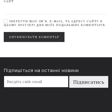
САЙТ
ЗБЕРЕГТИ МОЄ ІМ'Я, E-MAIL, ТА АДРЕСУ САЙТУ В
ЦЬОМУ БРАУЗЕРІ ДЛЯ МОЇХ ПОДАЛЬШИХ КОМЕНТАРІВ.
ОПУБЛІКУВАТИ КОМЕНТАР
Підпишіться на останні новини
E
Підписатись
m
a
i
l
*