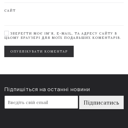
САЙТ
ЗБЕРЕГТИ МОЄ ІМ'Я, E-MAIL, ТА АДРЕСУ САЙТУ В
ЦЬОМУ БРАУЗЕРІ ДЛЯ МОЇХ ПОДАЛЬШИХ КОМЕНТАРІВ.
ОПУБЛІКУВАТИ КОМЕНТАР
Підпишіться на останні новини
E
Підписатись
m
a
i
l
*