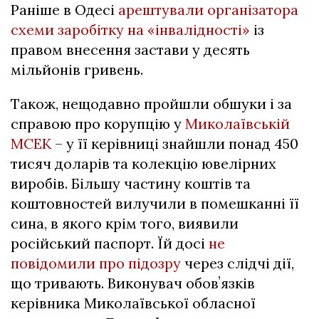
Раніше в Одесі
арештували організатора
схеми заробітку на «інвалідності»
із
правом внесення застави у десять
мільйонів гривень.
Також, нещодавно пройшли обшуки і за
справою про корупцію у
Миколаївській
МСЕК
– у її керівниці знайшли понад 450
тисяч доларів та колекцію ювелірних
виробів. Більшу частину коштів та
коштовностей вилучили в помешканні її
сина, в якого крім того, виявили
російський паспорт. Їй досі
не
повідомили про підозру
через слідчі дії,
що тривають. Виконувач обовʼязків
керівника Миколаївської обласної