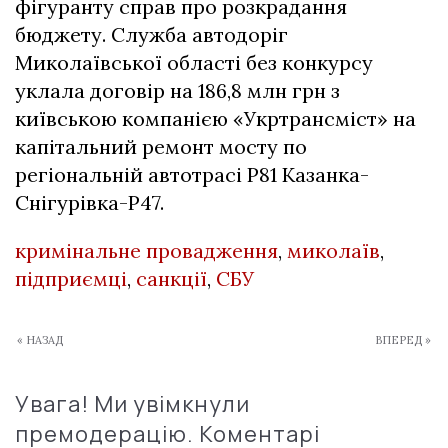
фігуранту справ про розкрадання
бюджету. Служба автодоріг
Миколаївської області без конкурсу
уклала договір на 186,8 млн грн з
київською компанією «Укртрансміст» на
капітальний ремонт мосту по
регіональній автотрасі Р81 Казанка-
Снігурівка-Р47.
кримінальне провадження
,
миколаїв
,
підприємці
,
санкції
,
СБУ
« НАЗАД
ВПЕРЕД »
Увага! Ми увімкнули
премодерацію. Коментарі