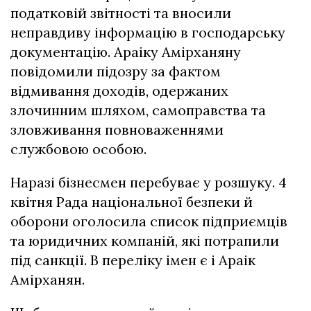
податковій звітності та вносили
неправдиву інформацію в господарську
документацію. Араіку Амірханяну
повідомили підозру за фактом
відмивання доходів, одержаних
злочинним шляхом, самоправства та
зловживання повноваженнями
службовою особою.
Наразі бізнесмен перебуває у розшуку. 4
квітня Рада національної безпеки й
оборони оголосила список підприємців
та юридичних компаній, які потрапили
під санкції. В переліку імен є і Араік
Амірханян.