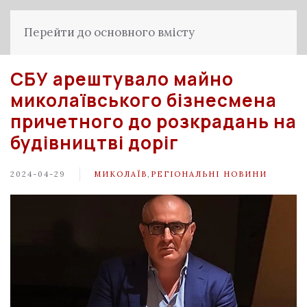
Перейти до основного вмісту
СБУ арештувало майно
миколаївського бізнесмена
причетного до розкрадань на
будівництві доріг
2024-04-29
МИКОЛАЇВ
,
РЕГІОНАЛЬНІ НОВИНИ