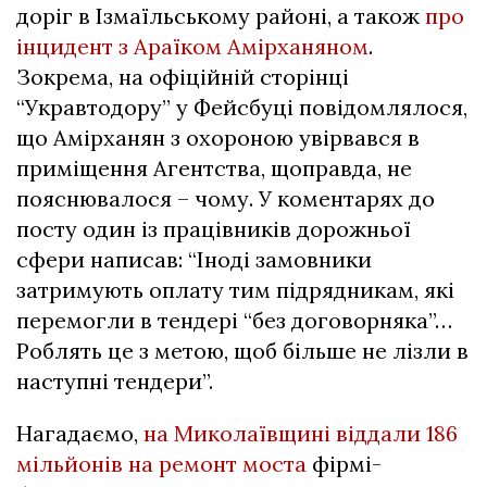
доріг в Ізмаїльському районі, а також
про
інцидент з Араїком Амірханяном
.
Зокрема, на офіційній сторінці
“Укравтодору” у Фейсбуці повідомлялося,
що Амірханян з охороною увірвався в
приміщення Агентства, щоправда, не
пояснювалося – чому. У коментарях до
посту один із працівників дорожньої
сфери написав: “Іноді замовники
затримують оплату тим підрядникам, які
перемогли в тендері “без договорняка”…
Роблять це з метою, щоб більше не лізли в
наступні тендери”.
Нагадаємо,
на Миколаївщині віддали 186
мільйонів на ремонт моста
фірмі-