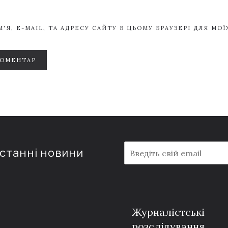
'Я, E-MAIL, ТА АДРЕСУ САЙТУ В ЦЬОМУ БРАУЗЕРІ ДЛЯ МО
КОМЕНТАР
E
останні новини
m
a
i
l
*
Журналістські
розслідування