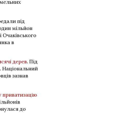
емельних
редали під
один мільйон
і Очаківського
янка в
сячі дерев
. Під
в. Національний
вців зазнав
у приватизацію
ільйонів
рнулася до