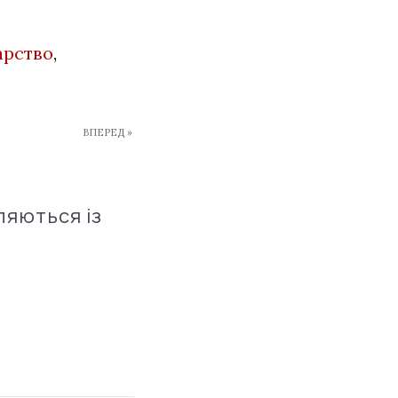
арство
,
ВПЕРЕД »
ляються із