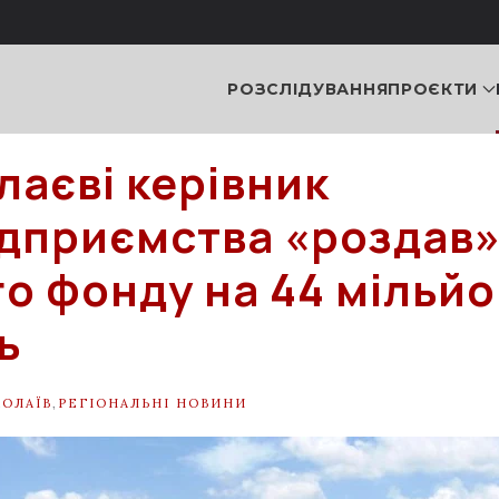
РОЗСЛІДУВАННЯ
ПРОЄКТИ
лаєві керівник
дприємства «роздав»
го фонду на 44 мільй
ь
ОЛАЇВ
,
РЕГІОНАЛЬНІ НОВИНИ