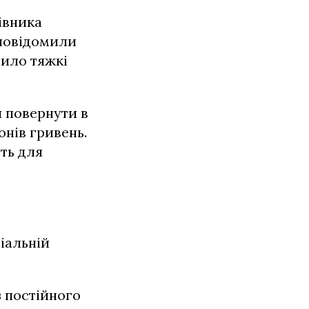
івника
 повідомили
ило тяжкі
я повернути в
онів гривень.
ть для
іальній
з постійного