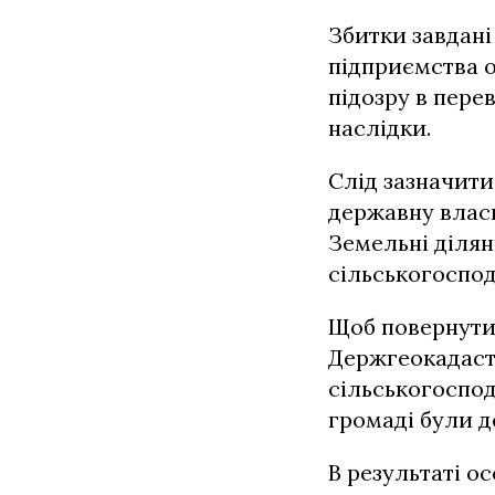
Збитки завдан
підприємства о
підозру в пер
наслідки.
Слід зазначити
державну власн
Земельні ділян
сільськогоспод
Щоб повернути 
Держгеокадаст
сільськогоспод
громаді були д
В результаті о