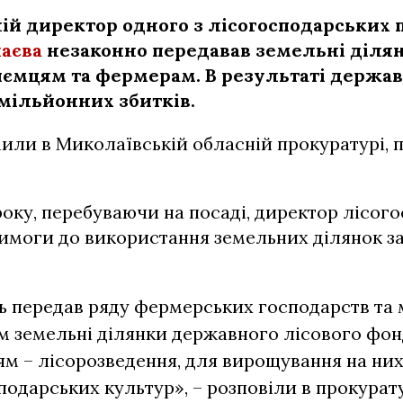
й директор одного з лісогосподарських 
аєва
незаконно передавав земельні діля
ємцям та фермерам. В результаті держав
мільйонних збитків.
или в Миколаївській обласній прокуратурі, 
 року, перебуваючи на посаді, директор лісог
имоги до використання земельних ділянок за
 передав ряду фермерських господарств та
 земельні ділянки державного лісового фонд
м – лісорозведення, для вирощування на ни
подарських культур», – розповіли в прокурату