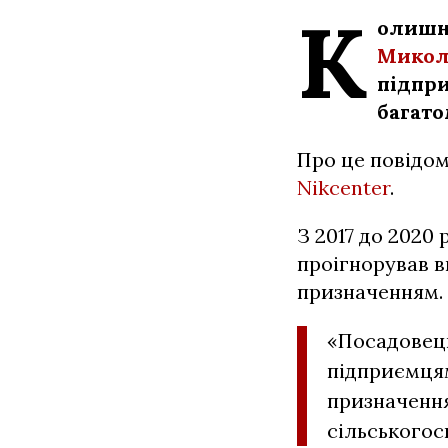
К
олишні
Микол
підпри
багато
Про це повідом
Nikcenter
.
З 2017 до 2020
проігнорував в
призначенням.
«Посадовець
підприємцям
призначення
сільськогос