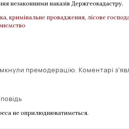
ння незаконними наказів Держгеокадастру.
нка
,
кримінальне провадження
,
лісове господ
риємство
імкнули премодерацію. Коментарі з'яв
дповідь
дреса не оприлюднюватиметься.