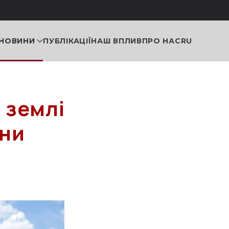
НОВИНИ
ПУБЛІКАЦІЇ
НАШ ВПЛИВ
ПРО НАС
RU
 землі
они