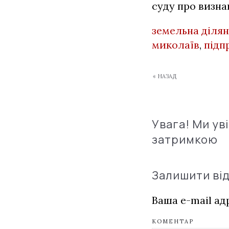
суду про визна
земельна діля
миколаїв
,
підп
« НАЗАД
Увага! Ми ув
затримкою
Залишити ві
Ваша e-mail а
КОМЕНТАР