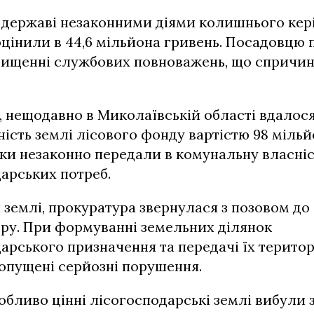
і державі незаконними діями колишнього кер
цінили в 44,6 мільйона гривень. Посадовцю
евищенні службових повноважень, що спричин
, нещодавно в Миколаївській області вдалос
ість землі лісового фонду вартістю 98 мільй
ки незаконно передали в комунальну власніс
арських потреб.
землі, прокуратура звернулася з позовом до
ру. При формуванні земельних ділянок
арського призначення та передачі їх територ
опущені серйозні порушення.
собливо цінні лісогосподарські землі вибули 