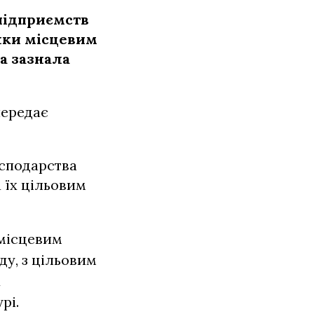
підприємств
нки місцевим
а зазнала
передає
осподарства
 їх цільовим
 місцевим
у, з цільовим
х
рі.