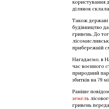
користування 
ділянок склала 
Також державі 
будівництво д
гривень. До то
лісомисливсько
прибережній см
Нагадаємо, в 
час воєнного с
природний пар
збитків на 79 м
Раніше повідо
земель
лісовог
гривень переда