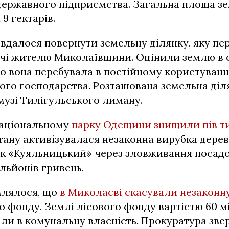
державного підприємства. Загальна площа з
9 гектарів.
вдалося повернути земельну ділянку, яку пе
ачі жителю Миколаївщини. Оцінили землю в 
го вона перебувала в постійному користуванн
го господарства. Розташована земельна діл
узі Тилігульського лиману.
Національному
парку Одещини знищили пів ти
тану активізувалася незаконна вирубка дере
к «Куяльницький» через зловживання посадо
ільйонів гривень.
млялося, що
в Миколаєві скасували незаконн
о фонду. Землі лісового фонду вартістю 60 м
ли в комунальну власність. Прокуратура зве