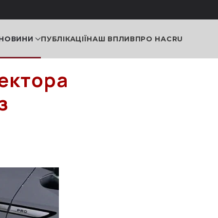
НОВИНИ
ПУБЛІКАЦІЇ
НАШ ВПЛИВ
ПРО НАС
RU
пектора
з