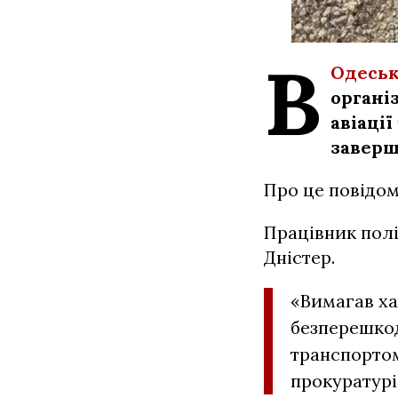
В
Одеськ
організ
авіації
заверш
Про це повідом
Працівник полі
Дністер.
«Вимагав ха
безперешкод
транспортом 
прокуратурі