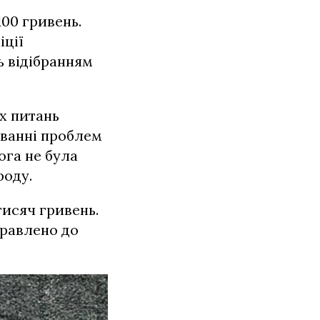
00 гривень.
іції
ь відібранням
х питань
юванні проблем
ога не була
роду.
тисяч гривень.
правлено до