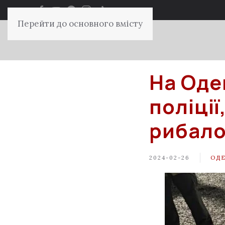
Перейти до основного вмісту
На Оде
поліції
рибал
2024-02-26
ОД