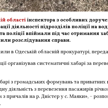
ій області
інспектора з особливих доруче
ації діяльності підрозділів поліції на во
 та поліції впіймали під час отримання ха
или розслідування справи.
или в Одеській обласній прокуратурі, перед
ції організував систематичні хабарі за переве
барі з громадських формувань та приватних 
ну діяльність з перевезення пасажирів річк
з причалів на р. Дністер у с. Маяки», – розпо
.