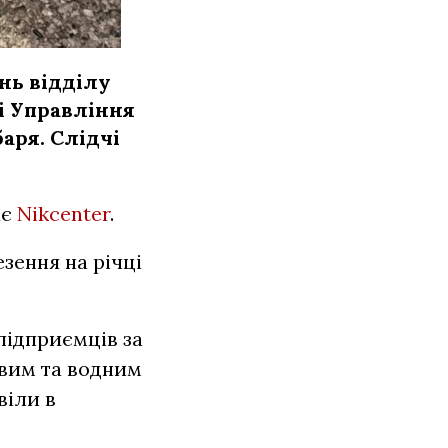
нь відділу
ді Управління
баря. Слідчі
ає
Nikcenter
.
зення на річці
підприємців за
овим та водним
віли в