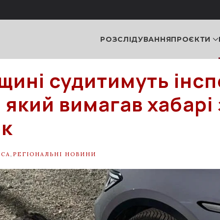
РОЗСЛІДУВАННЯ
ПРОЄКТИ
щині судитимуть інс
, який вимагав хабарі 
ок
ЕСА
,
РЕГІОНАЛЬНІ НОВИНИ