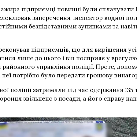
ажира підприємці повинні були сплачувати 1
ловлював заперечення, інспектор водної пол
тійними безпідставними зупинками та навіт
еконував підприємців, що для вирішення усі
атися лише до нього і він посприяє у врегул
 районного управління поліції. Проте, допом
а неї потрібно було передати грошову винаго
ної поліції затримали під час одержання 135 
оронця звільнено з посади, а його справу на