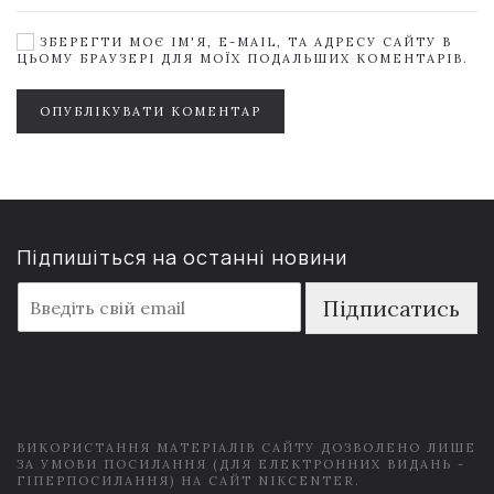
ЗБЕРЕГТИ МОЄ ІМ'Я, E-MAIL, ТА АДРЕСУ САЙТУ В
ЦЬОМУ БРАУЗЕРІ ДЛЯ МОЇХ ПОДАЛЬШИХ КОМЕНТАРІВ.
ОПУБЛІКУВАТИ КОМЕНТАР
Підпишіться на останні новини
E
Підписатись
m
a
i
l
*
ВИКОРИСТАННЯ МАТЕРІАЛІВ САЙТУ ДОЗВОЛЕНО ЛИШЕ
ЗА УМОВИ ПОСИЛАННЯ (ДЛЯ ЕЛЕКТРОННИХ ВИДАНЬ -
ГІПЕРПОСИЛАННЯ) НА САЙТ NIKCENTER.