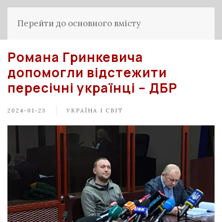
Перейти до основного вмісту
Романа Гринкевича
допомогли відстежити
пересічні українці – ДБР
2024-01-23
УКРАЇНА І СВІТ