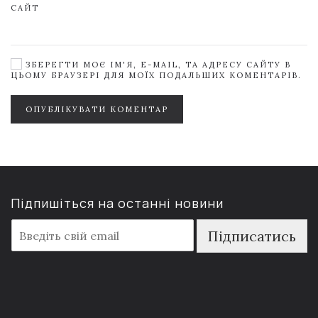
САЙТ
ЗБЕРЕГТИ МОЄ ІМ'Я, E-MAIL, ТА АДРЕСУ САЙТУ В
ЦЬОМУ БРАУЗЕРІ ДЛЯ МОЇХ ПОДАЛЬШИХ КОМЕНТАРІВ.
ОПУБЛІКУВАТИ КОМЕНТАР
Підпишіться на останні новини
E
Підписатись
m
a
i
l
*