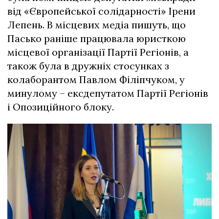
від «Європейської солідарності» Ірени
Лепень. В місцевих медіа пишуть, що
Пасько раніше працювала юристкою
місцевої організації Партії Регіонів, а
також була в дружніх стосунках з
колаборантом Павлом Філіпчуком, у
минулому – ексдепутатом Партії Регіонів
і Опозиційного блоку.