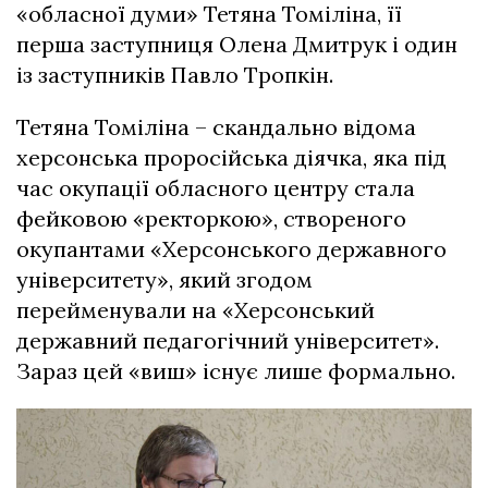
«обласної думи» Тетяна Томіліна, її
перша заступниця Олена Дмитрук і один
із заступників Павло Тропкін.
Тетяна Томіліна – скандально відома
херсонська проросійська діячка, яка під
час окупації обласного центру стала
фейковою «ректоркою», створеного
окупантами «Херсонського державного
університету», який згодом
перейменували на «Херсонський
державний педагогічний університет».
Зараз цей «виш» існує лише формально.