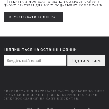
ЗБЕРЕГТИ МОЄ ІМ'Я, E-MAIL, ТА АДРЕСУ САЙТУ В
ЦЬОМУ БРАУЗЕРІ ДЛЯ МОЇХ ПОДАЛЬШИХ КОМЕНТАРІВ.
ОПУБЛІКУВАТИ КОМЕНТАР
Підпишіться на останні новини
E
Підписатись
m
a
i
l
*
ВИКОРИСТАННЯ МАТЕРІАЛІВ САЙТУ ДОЗВОЛЕНО ЛИШЕ
ЗА УМОВИ ПОСИЛАННЯ (ДЛЯ ЕЛЕКТРОННИХ ВИДАНЬ -
ГІПЕРПОСИЛАННЯ) НА САЙТ NIKCENTER.