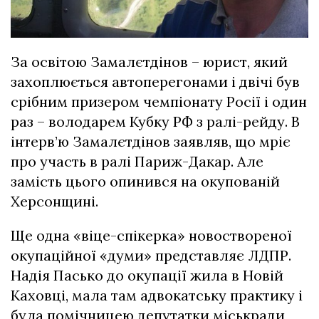
За освітою Замалєтдінов – юрист, який
захоплюється автоперегонами і двічі був
срібним призером чемпіонату Росії і один
раз – володарем Кубку РФ з ралі-рейду. В
інтерв’ю Замалєтдінов заявляв, що мріє
про участь в ралі Париж-Дакар. Але
замість цього опинився на окупованій
Херсонщині.
Ще одна «віце-спікерка» новоствореної
окупаційної «думи» представляє ЛДПР.
Надія Пасько до окупації жила в Новій
Каховці, мала там адвокатську практику і
була помічницею депутатки міськради