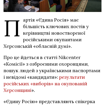
П
артія «Єдина Росія» має
більшість ключових постів у
керівництві новоствореної
російськими окупантами
Херсонській «обласній думі».
Про це йдеться в статті Nikcenter
«Комісії» з озброєними охоронцями,
пошук людей з українськими паспортами
і невідомі «кандидати»:
результати
російських «виборів» на окупованій
Херсонщині
».
«Єдину Росію» представляють спікерка