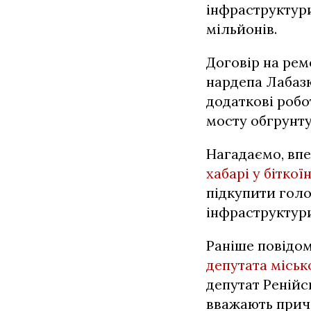
інфраструктури
мільйонів.
Договір на рем
нардепа Лабазю
додаткові робо
мосту обгрунт
Нагадаємо, впе
хабарі у біткої
підкупити голо
інфраструктур
Раніше повідо
депутата міськ
депутат Ренійс
вважають приче