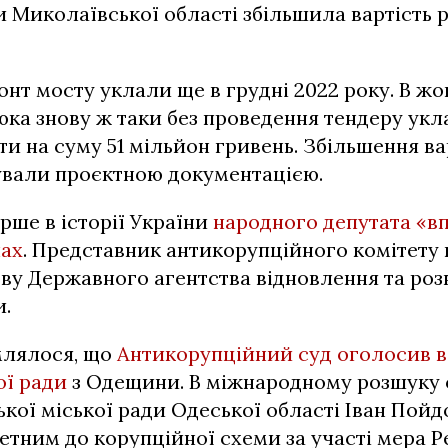
 Миколаївської області збільшила вартість ро
онт мосту уклали ще в грудні 2022 року. В жо
ка знову ж таки без проведення тендеру укл
ти на суму 51 мільйон гривень. Збільшення в
ували проєктною документацією.
рше в історії України
народного депутата «в
нах
. Представник антикорупційного комітету
ву Державного агентства відновлення та роз
и.
млялося, що
Антикорупційний суд оголосив в
ої ради
з Одещини. В міжнародному розшуку
ької міської ради Одеської області Іван Пойд
тним до корупційної схеми за участі мера Ре