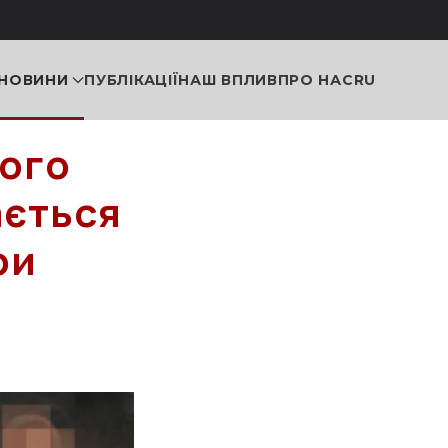
НОВИНИ
ПУБЛІКАЦІЇ
НАШ ВПЛИВ
ПРО НАС
RU
ного
ається
ри