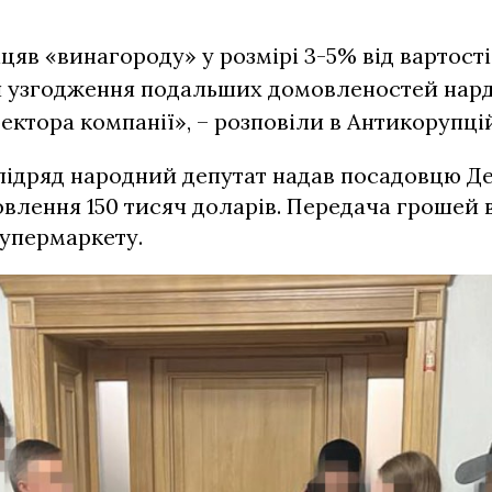
іцяв «винагороду» у розмірі 3-5% від вартост
я узгодження подальших домовленостей нар
ектора компанії», – розповіли в Антикорупц
підряд народний депутат надав посадовцю Д
овлення 150 тисяч доларів. Передача грошей 
супермаркету.