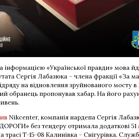
за інформацією «Української правди» мова йд
тата Сергія Лабазюка – члена фракції «За м
ідряду на відновлення зруйнованого мосту в
ий обранець пропонував хабар. На його рах
ривень.
вив
Nikcenter, компанія нардепа Сергія Лабаз
ДОРОГИ» без тендеру отримала додаткові 51 
а трасі Т-15-08 Калинівка – Снігурівка. Служ