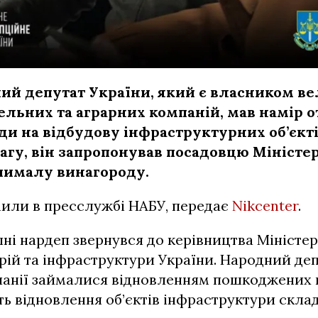
ий депутат України, який є власником в
ельних та аграрних компаній, мав намір 
ди на відбудову інфраструктурних об’єкт
агу, він запропонував посадовцю Міністе
чималу винагороду.
мили в пресслужбі НАБУ, передає
Nikcenter
.
пні нардеп звернувся до керівництва Міністе
рій та інфраструктури України. Народний деп
панії займалися відновленням пошкоджених п
ість відновлення об’єктів інфраструктури скл