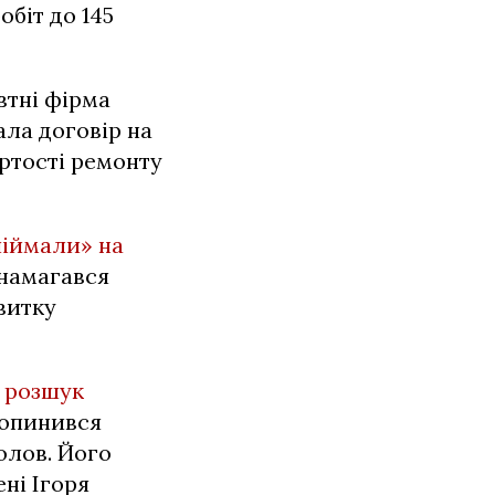
біт до 145
втні фірма
ала договір на
артості ремонту
піймали» на
 намагався
витку
 розшук
 опинився
олов. Його
ні Ігоря