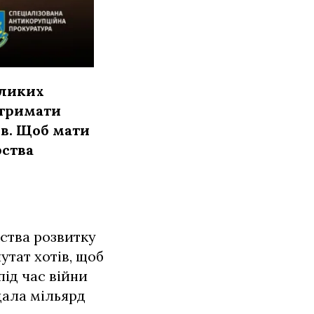
еликих
отримати
ів. Щоб мати
рства
рства розвитку
утат хотів, щоб
ід час війни
адала мільярд