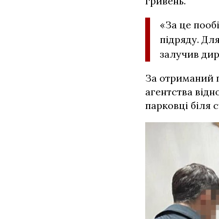
гривень.
«За це пооб
підряду. Дл
залучив дир
За отриманий 
агентства відн
парковці біля 