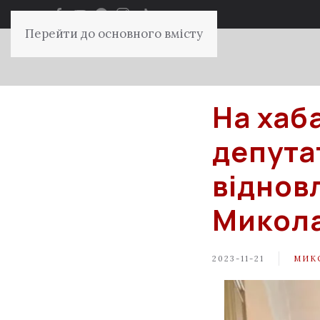
Перейти до основного вмісту
На хаб
депута
віднов
Микол
2023-11-21
МИК