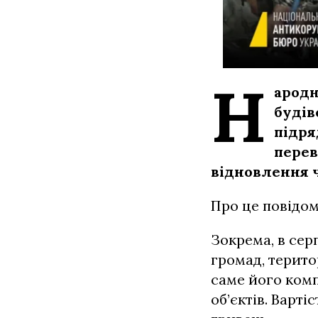
Н
ародн
будів
підря
перев
відновлення 
Про це повідо
Зокрема, в сер
громад, терито
саме його ком
об’єктів. Варт