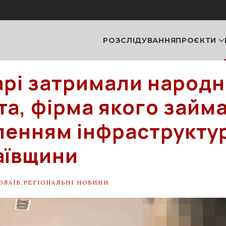
РОЗСЛІДУВАННЯ
ПРОЄКТИ
арі затримали народ
та, фірма якого займ
ленням інфраструкту
аївщини
ОЛАЇВ
,
РЕГІОНАЛЬНІ НОВИНИ