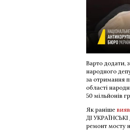
Варто додати, 
народного депу
за отримання п
області народн
50 мільйонів г
Як раніше
вия
ДІ УКРАЇНСЬКІ 
ремонт мосту н