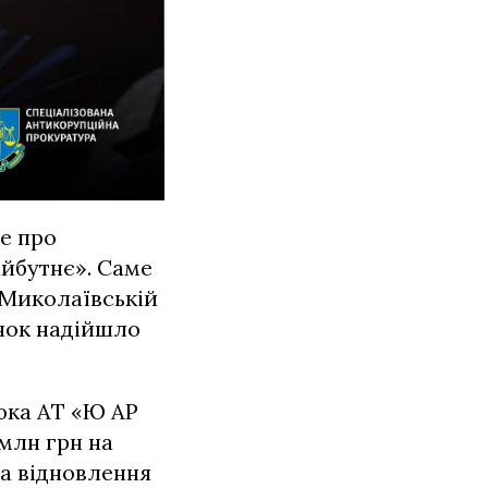
е про
айбутнє». Саме
 Миколаївській
унок надійшло
юка АТ «Ю АР
млн грн на
ба відновлення