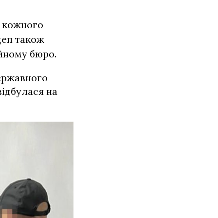
і кожного
деп також
ійному бюро.
ержавного
відбулася на