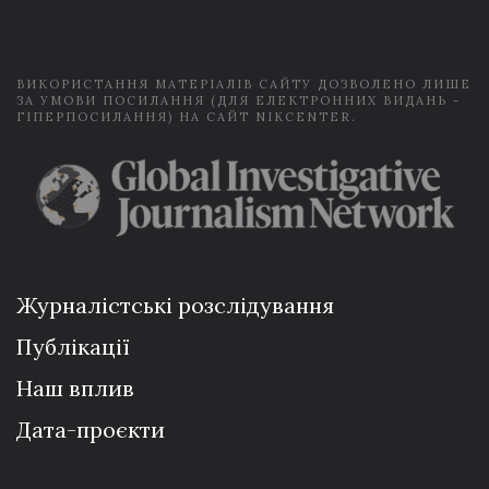
l
*
ВИКОРИСТАННЯ МАТЕРІАЛІВ САЙТУ ДОЗВОЛЕНО ЛИШЕ
ЗА УМОВИ ПОСИЛАННЯ (ДЛЯ ЕЛЕКТРОННИХ ВИДАНЬ -
ГІПЕРПОСИЛАННЯ) НА САЙТ NIKCENTER.
Журналістські розслідування
Публікації
Наш вплив
Дата-проєкти