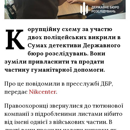
К
орупційну схему за участю
двох поліцейських викрили в
Сумах детективи Державного
бюро розслідувань. Вони
зуміли привласнити та продати
частину гуманітарної допомоги.
Про це повідомили в пресслужбі ДБР,
передає
Nikcenter
.
Правоохоронці звернулися до тютюнової
компанії з підробленими листами нібито
від імені однієї з військових частин. В
листі вони просили надати цигарки як