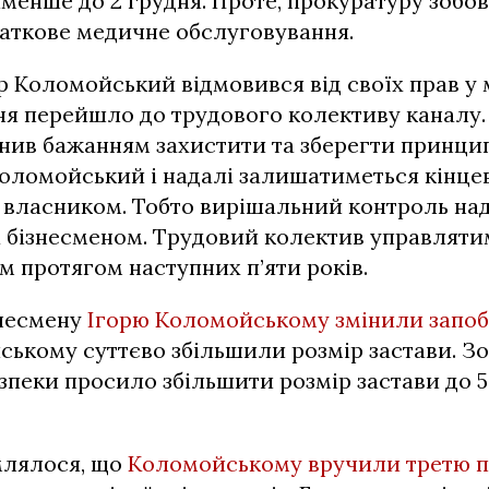
менше до 2 грудня. Проте, прокуратуру зобов
даткове медичне обслуговування.
 Коломойський відмовився від своїх прав у
ння перейшло до трудового колективу каналу.
снив бажанням захистити та зберегти принци
Коломойський і надалі залишатиметься кінц
 власником. Тобто вирішальний контроль на
а бізнесменом. Трудовий колектив управляти
 протягом наступних п’яти років.
знесмену
Ігорю Коломойському змінили запоб
ькому суттєво збільшили розмір застави. З
зпеки просило збільшити розмір застави до 5,
млялося, що
Коломойському вручили третю п