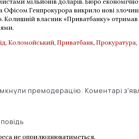
истами мільйонів доларів. Бюро економічно
та Офісом Генпрокурора викрило нові злочин
. Колишній власник «Приватбанку» отримав 
тями.
ід
,
Коломойський
,
Приватбанк
,
Прокуратура
,
імкнули премодерацію. Коментарі з'яв
дповідь
дреса не оприлюднюватиметься.