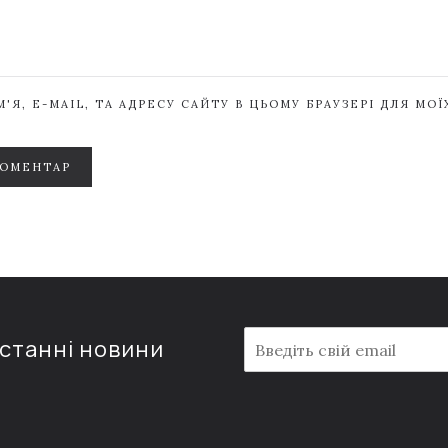
'Я, E-MAIL, ТА АДРЕСУ САЙТУ В ЦЬОМУ БРАУЗЕРІ ДЛЯ МО
КОМЕНТАР
E
останні новини
m
a
i
l
*