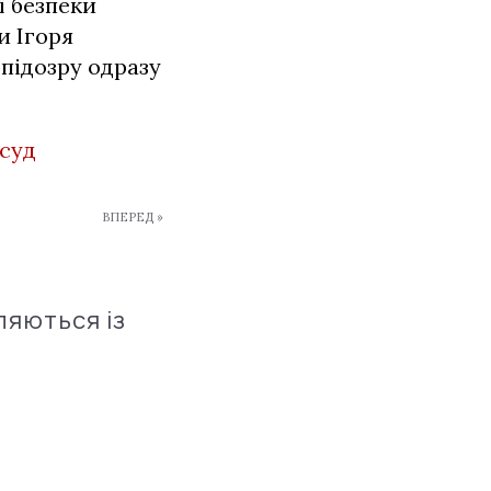
ї безпеки
и Ігоря
підозру одразу
суд
ВПЕРЕД »
ляються із