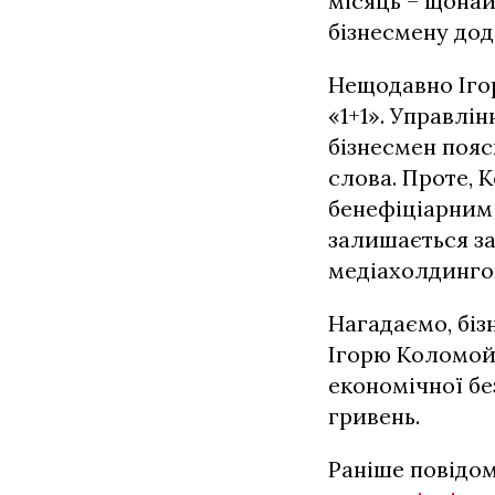
місяць – щонай
бізнесмену до
Нещодавно Ігор
«1+1». Управлі
бізнесмен поя
слова. Проте, 
бенефіціарним
залишається з
медіахолдингом
Нагадаємо, бі
Ігорю Коломойс
економічної бе
гривень.
Раніше повідо