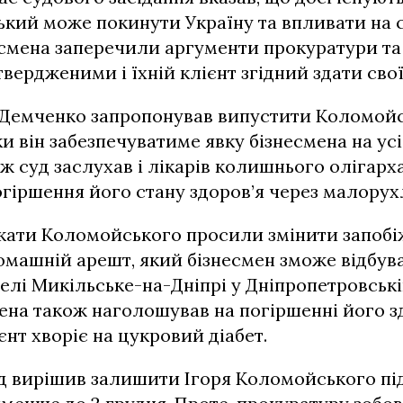
кий може покинути Україну та впливати на св
смена заперечили аргументи прокуратури та
твердженими і їхній клієнт згідний здати сво
 Демченко запропонував випустити Коломойс
ки він забезпечуватиме явку бізнесмена на усі
ж суд заслухав і лікарів колишнього олігарха
гіршення його стану здоров’я через малорух
кати Коломойського просили змінити запобі
машній арешт, який бізнесмен зможе відбув
елі Микільське-на-Дніпрі у Дніпропетровські
ена також наголошував на погіршенні його з
ієнт хворіє на цукровий діабет.
уд вирішив залишити Ігоря Коломойського пі