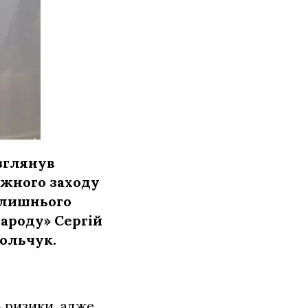
зглянув
іжного заходу
олишнього
ароду» Сергій
хольчук.
ь ризики, адже