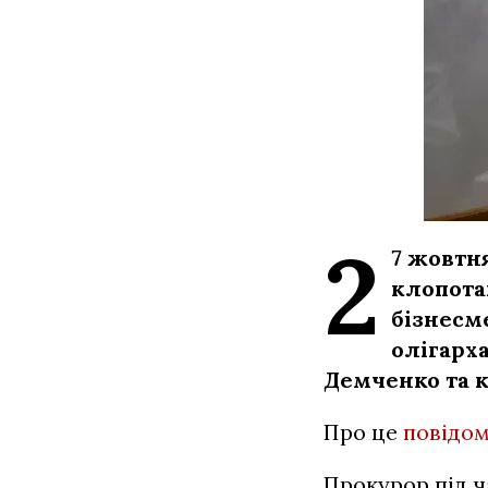
2
7 жовтн
клопота
бізнесм
олігарх
Демченко та к
Про це
повідо
Прокурор під ч