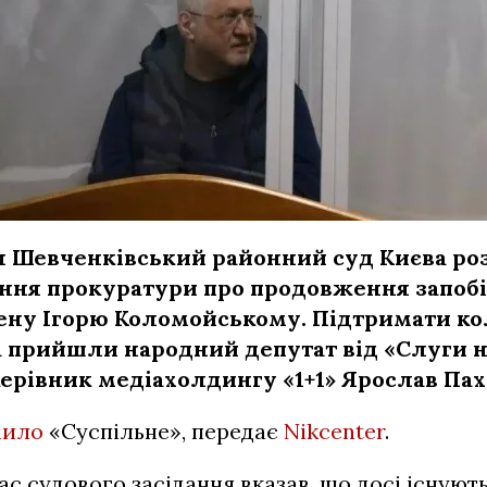
я Шевченківський районний суд Києва ро
ння прокуратури про продовження запоб
ену Ігорю Коломойському. Підтримати к
а прийшли народний депутат від «Слуги н
ерівник медіахолдингу «1+1» Ярослав Па
мило
«Суспільне», передає
Nikcenter
.
ас судового засідання вказав, що досі існуют