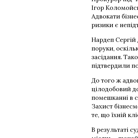
Ігор Коломойсь
Адвокати бізне
ризики є непід
Нардеп Сергій
поруки, оскіль
засідання. Тако
підтвердили по
До того ж адво
цілодобовий до
помешканні в с
Захист бізнесм
те, що їхній кл
В результаті с