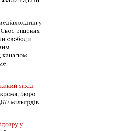
’язали надати
 медіахолдингу
 Своє рішення
пи свободи
евим
д каналом
ме
іжний захід
.
окрема, Бюро
877 мільярдів
ідозру у