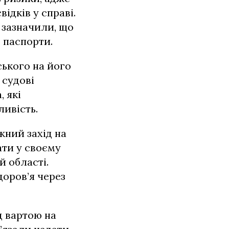
ідків у справі.
 зазначили, що
ї паспорти.
ького на його
 судові
, які
ливість.
жний захід на
ати у своєму
й області.
доров’я через
д вартою на