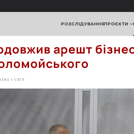
РОЗСЛІДУВАННЯ
ПРОЄКТИ
одовжив арешт бізне
Коломойського
АЇНА І СВІТ