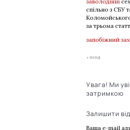
заволодінні
сем
спільно з СБУ 
Коломойського
за трьома стат
запобіжний зах
« НАЗАД
Увага! Ми ув
затримкою
Залишити ві
Ваша e-mail а