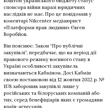
коштом українського бюджету статус
спонсора війни наразі юридичних
наслідків не має. Про це повідомив у
коментарі Nikcenter медіаюрист
«Платформи прав людини» Євген
Воробйов.
Він пояснює: Закон “Про публічні
закупівлі”, передбачає, що на період дії
правового режиму воєнного стану
в
Україні особливості закупівель
визначаються Кабміном. Досі Кабмін
своєю
постановою від 12 жовтня 2022 р. №
1178
заборонив закупівлі лише у
російських та білоруських компаній або
тих, серед бенефіціарів яких є громадяни
країн-агресорів.