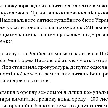
я прокурора задовольнити. Оголосити в між
нуваченого. Організацію виконання цієї ухв
Національного антикорупційного бюро Украї
ям ухвали покласти на прокурорів САП, які в
у цьому кримінальному провадженні», – розп
ВАКС.
що депутата Ренійської міської ради Івана П
ю Рені Ігорем Плєхою обвинувачують в отри
. Як встановила прокуратура, депутат одноч
постійної комісії з земельних питань. Вони р
 з місцевого жителя.
адання в оренду земельної ділянки комуналь
тари вимагали грошову винагороду – 100 тис
тикорупційне бюро затримало депутата та ме