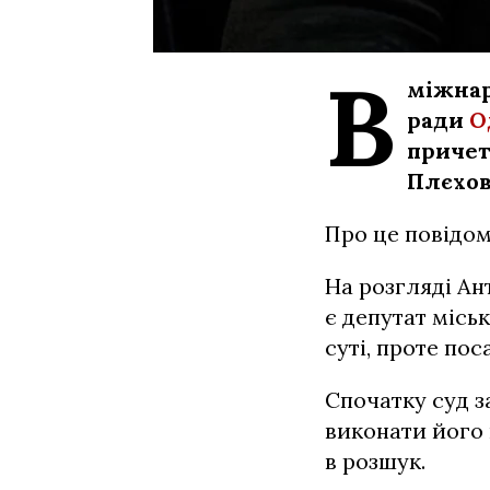
В
міжнар
ради
О
причет
Плєхов
Про це повідо
На розгляді Ан
є депутат місь
суті, проте пос
Спочатку суд з
виконати його 
в розшук.