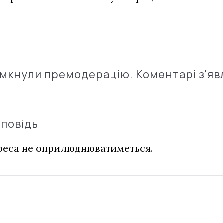
імкнули премодерацію. Коментарі з'яв
дповідь
дреса не оприлюднюватиметься.