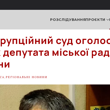
РОЗСЛІДУВАННЯ
ПРОЄКТИ
рупційний суд оголос
 депутата міської рад
ни
СА
,
РЕГІОНАЛЬНІ НОВИНИ