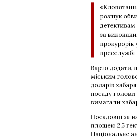
«Клопотанн
розшук обви
детективам 
за виконанн
прокурорів 
пресслужбі 
Варто додати, 
міським голово
доларів хабаря
посаду голови 
вимагали хабар
Посадовці за н
площею 2,5 гек
Національне ан