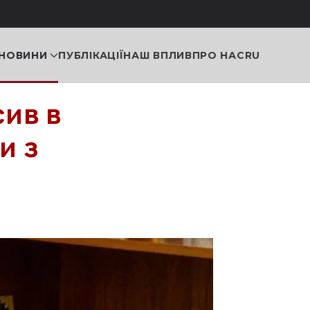
НОВИНИ
ПУБЛІКАЦІЇ
НАШ ВПЛИВ
ПРО НАС
RU
ив в
и з