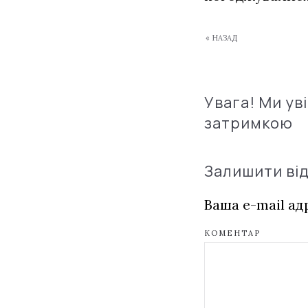
« НАЗАД
Увага! Ми ув
затримкою
Залишити ві
Ваша e-mail а
КОМЕНТАР