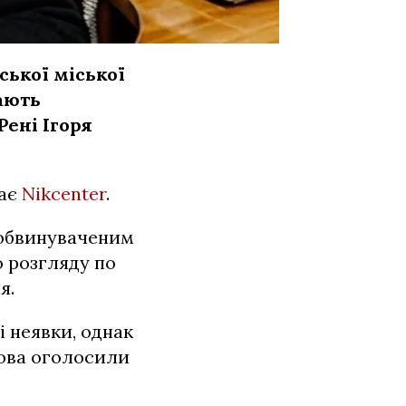
ької міської
ають
Рені Ігоря
дає
Nikcenter
.
 обвинуваченим
о розгляду по
я.
і неявки, однак
лова оголосили