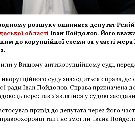
одному розшуку опинився депутат Ренійс
деської області
Іван Пойдолов. Його вваж
ним до корупційної схеми за участі мера 
а.
мили у Вищому антикорупційному суді, пере
тикорупційного суду знаходиться справа, де
кої ради Іван Пойдолов. Справа призначена д
адовець перестав з’являтися у судові засіданн
астосував привід до депутата через його част
правоохоронці так і не змогли. Івана Пойдо