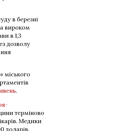
уду в березні
 за вироком
ви в 1,3
без дозволу
ання
» міського
артаментів
ривень
.
ря-
щини терміново
ікарів. Медики
0 доларів.