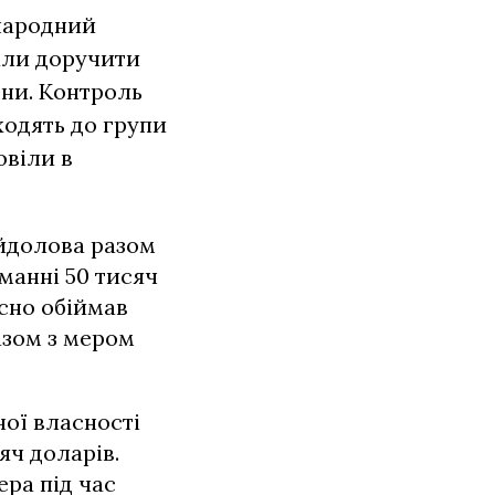
народний
али доручити
ни. Контроль
ходять до групи
овіли в
ойдолова разом
манні 50 тисяч
асно обіймав
азом з мером
ної власності
яч доларів.
ра під час