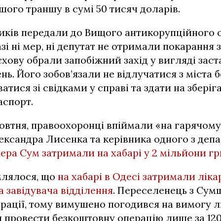
ого траншу в сумі 50 тисяч доларів.
ків передали до Вищого антикорупційного с
азі ні мер, ні депутат не отримали покарання
хову обрали запобіжний захід у вигляді заста
нь. Його зобов’язали не відлучатися з міста 
ватися зі свідками у справі та здати на зберіг
аспорт.
овтня, правоохоронці впіймали «на гарячому
ксандра Лисенка та керівника одного з деп
ера Сум затримали на хабарі у 2 мільйони г
млялося, що
на хабарі в Одесі затримали ліка
а завідувача відділення
. Переселенець з Сум
рації, тому вимушено погодився на вимогу л
провести безкоштовну операцію лише за 120