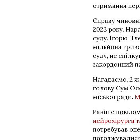
отримання перш
Справу чиновни
2023 року. Нар
суду. Ігорю Плє
мільйона гриве
суду, не спілку
закордонний п
Нагадаємо, 2 ж
голову Сум Оле
міської ради.
М
Раніше повідо
нейрохірурга т
потребував опе
погоджувалися 