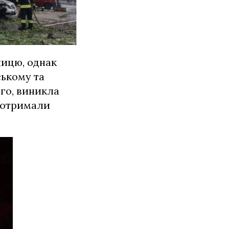
лицю, однак
ькому та
го, виникла
і отримали