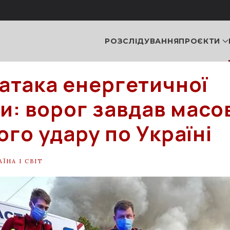
РОЗСЛІДУВАННЯ
ПРОЄКТИ
атака енергетичної
и: ворог завдав масо
ого удару по Україні
АЇНА І СВІТ