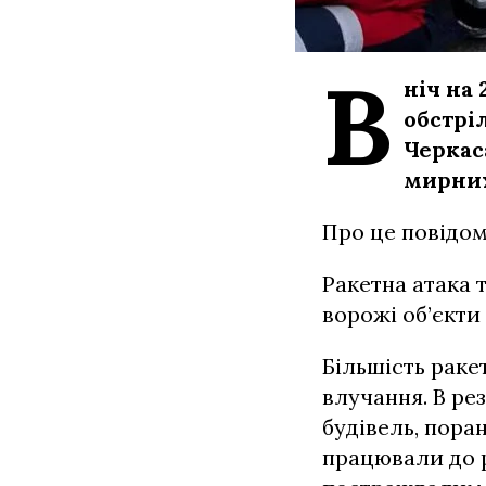
В
ніч на
обстрі
Черкас
мирних
Про це повідом
Ракетна атака 
ворожі об’єкти
Більшість ракет
влучання. В ре
будівель, пора
працювали до р