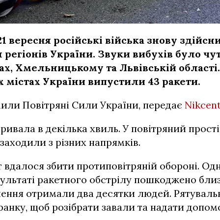
 21 вересня російські війська знову здійс
л регіонів України. Звуки вибухів було чу
ах, Хмельницькому та Львівській області.
 містах України випустили 43 ракети.
или Повітряні Сили України, передає
Nikcen
тривала в декілька хвиль. У повітряний прост
 заходили з різних напрямків.
 вдалося збити протиповітряній обороні. Одна
зультаті ракетного обстрілу пошкоджено бли
нення отримали два десятки людей. Рятувал
анку, щоб розібрати завали та надати допом