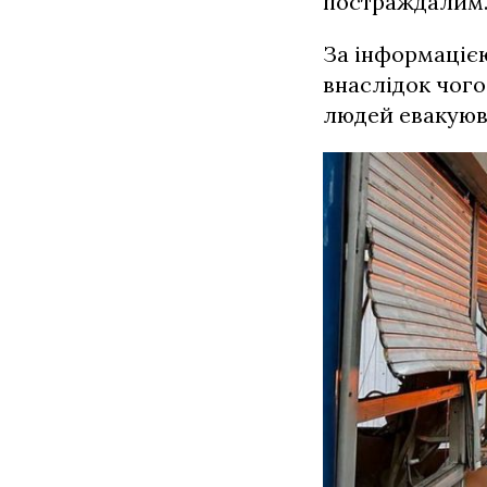
постраждалим
За інформацією
внаслідок чог
людей евакуюв