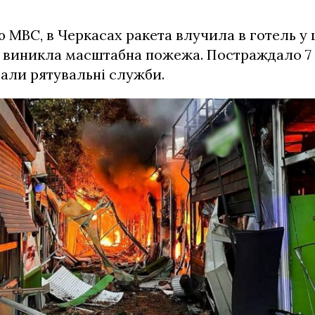
.
 МВС, в Черкасах ракета влучила в готель у ц
о виникла масштабна пожежа. Постраждало 7 
али рятувальні служби.