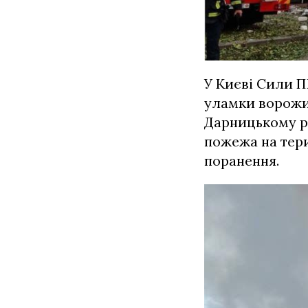
У Києві Сили П
уламки ворожи
Дарницькому р
пожежа на тери
поранення.