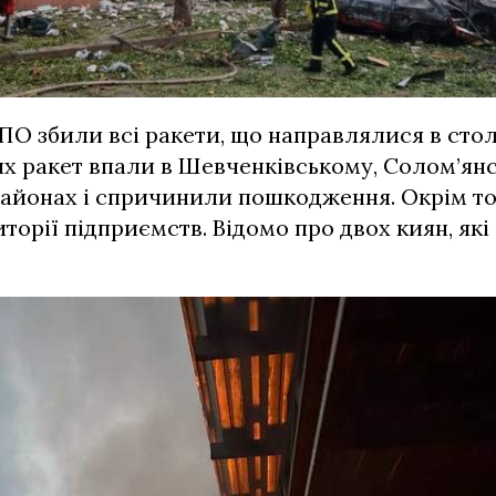
ПО збили всі ракети, що направлялися в сто
х ракет впали в Шевченківському, Солом’янс
айонах і спричинили пошкодження. Окрім то
торії підприємств. Відомо про двох киян, як