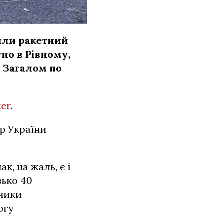
нили ракетний
тно в Рівному,
 Загалом по
ter
.
ір України
к, на жаль, є і
зько 40
ьники
огу