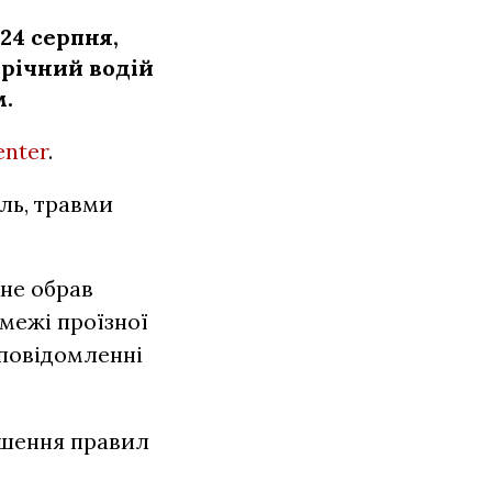
24 серпня,
1-річний водій
м.
enter
.
аль, травми
 не обрав
 межі проїзної
 повідомленні
ушення правил