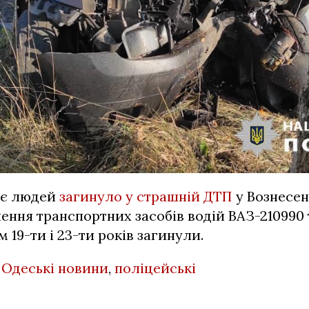
оє людей
загинуло у страшній ДТП
у Вознесен
нення транспортних засобів водій ВАЗ-210990 
 19-ти і 23-ти років загинули.
,
Одеські новини
,
поліцейські