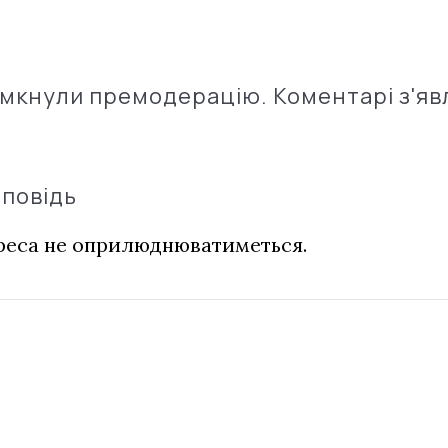
імкнули премодерацію. Коментарі з'яв
дповідь
дреса не оприлюднюватиметься.