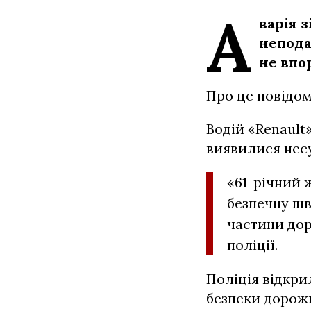
А
варія 
непод
не впо
Про це повідом
Водій «Renault»
виявилися нес
«61-річний 
безпечну шви
частини дор
поліції.
Поліція відкр
безпеки дорожн