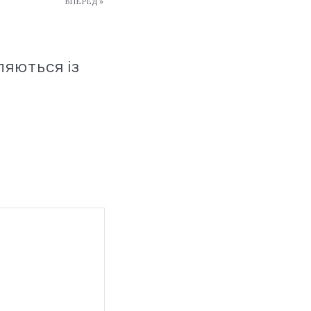
ВПЕРЕД »
ляються із