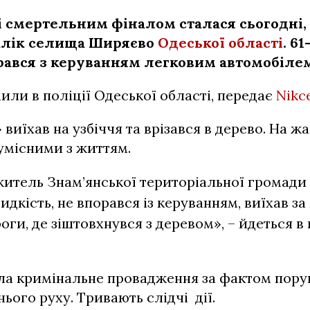
зі смертельним фіналом сталася сьогодні, 
алік селища Ширяєво
Одеської області
. 6
рався з керуванням легковим автомобіле
или в поліції Одеської області, передає
Nikc
 виїхав на узбіччя та врізався в дерево. На ж
умісними з життям.
житель Знам’янської територіальної громади
дкість, не впорався із керуванням, виїхав за
оги, де зіштовхнувся з деревом», – йдеться в
ила кримінальне провадження за фактом пор
ього руху. Тривають слідчі дії.