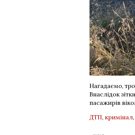
Нагадаємо, тр
Внаслідок зітк
пасажирів віком
ДТП
,
кримінал