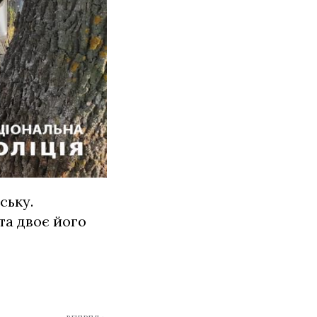
ську.
та двоє його