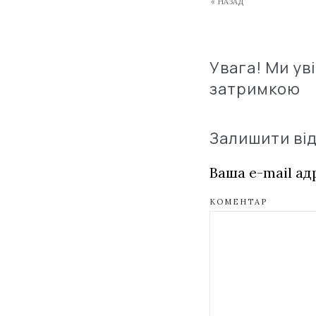
« НАЗАД
Увага! Ми ув
затримкою
Залишити ві
Ваша e-mail а
КОМЕНТАР