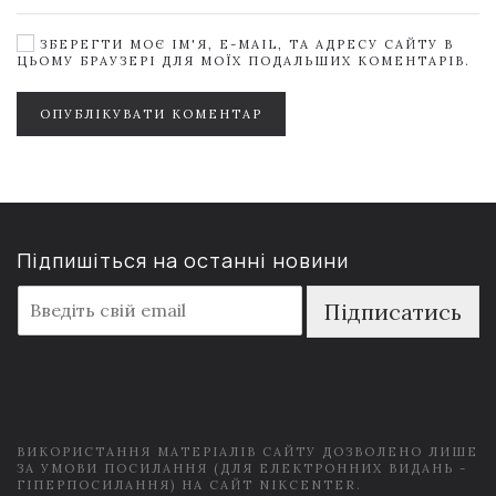
ЗБЕРЕГТИ МОЄ ІМ'Я, E-MAIL, ТА АДРЕСУ САЙТУ В
ЦЬОМУ БРАУЗЕРІ ДЛЯ МОЇХ ПОДАЛЬШИХ КОМЕНТАРІВ.
ОПУБЛІКУВАТИ КОМЕНТАР
Підпишіться на останні новини
E
Підписатись
m
a
i
l
*
ВИКОРИСТАННЯ МАТЕРІАЛІВ САЙТУ ДОЗВОЛЕНО ЛИШЕ
ЗА УМОВИ ПОСИЛАННЯ (ДЛЯ ЕЛЕКТРОННИХ ВИДАНЬ -
ГІПЕРПОСИЛАННЯ) НА САЙТ NIKCENTER.