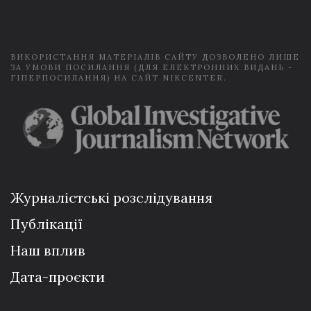
i
l
*
ВИКОРИСТАННЯ МАТЕРІАЛІВ САЙТУ ДОЗВОЛЕНО ЛИШЕ
ЗА УМОВИ ПОСИЛАННЯ (ДЛЯ ЕЛЕКТРОННИХ ВИДАНЬ -
ГІПЕРПОСИЛАННЯ) НА САЙТ NIKCENTER.
Журналістські розслідування
Публікації
Наш вплив
Дата-проєкти