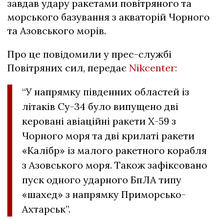
завдав удару ракетами повітряного та
морського базування з акваторій Чорного
та Азовського морів.
Про це повідомили у прес-службі
Повітряних сил, передає
Nikcenter:
“У напрямку південних областей із
літаків Су-34 було випущено дві
керовані авіаційні ракети Х-59 з
Чорного моря та дві крилаті ракети
«Калібр» із малого ракетного корабля
з Азовського моря. Також зафіксовано
пуск одного ударного БпЛА типу
«шахед» з напрямку Приморсько-
Ахтарськ”.