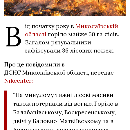
В
ід початку року в
Миколаївській
області
горіло майже 50 га лісів.
Загалом рятувальники
зафіксували 36 лісових пожеж.
Про це повідомили в
ДСНС
Миколаївської області, передає
Nikcenter:
“На минулому тижні лісові масиви
також потерпали від вогню. Горіло в
Балабанівському, Воскресенському,
двічі у Баловно-Матвіївському та в
Андріївському лісових урочищах.