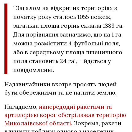
“Загалом на відкритих територіях з
початку року сталось 1055 пожеж,
загальна площа горінь склала 1389 га.
Для порівняння зазначимо, що на 1 га
можна розмістити 4 футбольні поля,
або в середньому площа пшеничного
поля становить 24 га”, – йдеться у
повідомленні.
Надзвичайники вкотре просять людей
бути обережними та не палити землю.
Нагадаємо,
напередодні ракетами та
артилерією ворог обстрілював територію
Миколаївської області.
Зокрема, ракети
влучили поблизу одного з населених