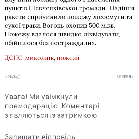
пунктів Шевченківської громади. Падіння
ракети спричинило пожежу лісосмуги та
сухої трави. Вогонь охопив 500 м.кв.
Пожежу вдалося швидко ліквідувати,
обійшлося без постраждалих.
ДСНС
,
миколаїв
,
пожежі
« НАЗАД
ВПЕРЕД »
Увага! Ми увімкнули
премодерацію. Коментарі
з'являються із затримкою
Залишити відповідь