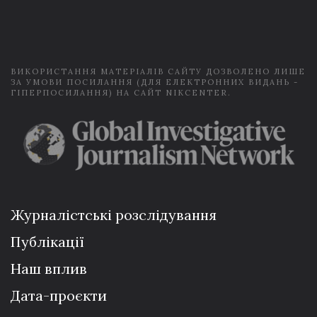
i
l
*
ВИКОРИСТАННЯ МАТЕРІАЛІВ САЙТУ ДОЗВОЛЕНО ЛИШЕ
ЗА УМОВИ ПОСИЛАННЯ (ДЛЯ ЕЛЕКТРОННИХ ВИДАНЬ -
ГІПЕРПОСИЛАННЯ) НА САЙТ NIKCENTER.
Журналістські розслідування
Публікації
Наш вплив
Дата-проєкти