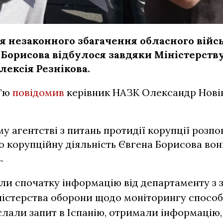
я незаконного збагачення обласного вій
 Борисова відбулося завдяки Міністерств
лексія Резнікова.
в’ю
повідомив
керівник НАЗК Олександр Новік
у агентстві з питань протидії корупції розпо
 корупційну діяльність Євгена Борисова во
.
и спочатку інформацію від департаменту з 
ністерства оборони щодо моніторингу способ
іслали запит в Іспанію, отримали інформацію,