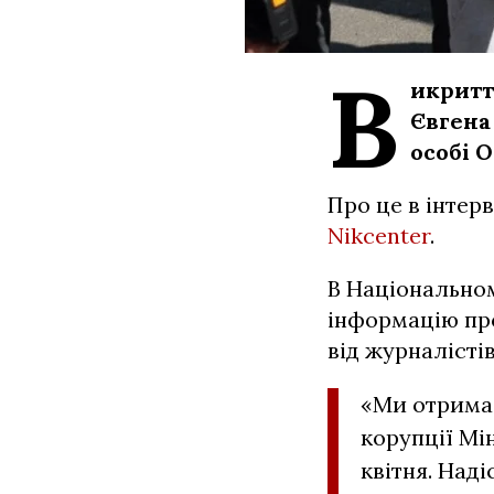
В
икритт
Євгена
особі О
Про це в інтер
Nikcenter
.
В Національном
інформацію про
від журналістів
«Ми отримал
корупції Мі
квітня. Над