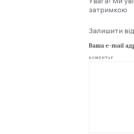
Увага! Ми ув
затримкою
Залишити ві
Ваша e-mail а
КОМЕНТАР