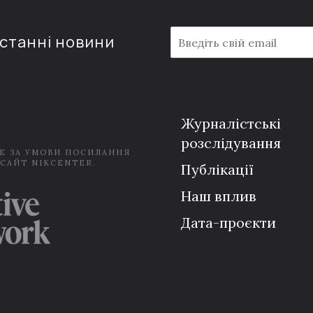
E
останні новини
m
a
i
l
*
Журналістські
розслідування
Е ЗА УМОВИ ПОСИЛАННЯ
 САЙТ NIKCENTER.
Публікації
Наш вплив
Дата-проєкти