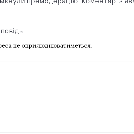
імкнули премодерацію. Коментарі з'яв
дповідь
дреса не оприлюднюватиметься.