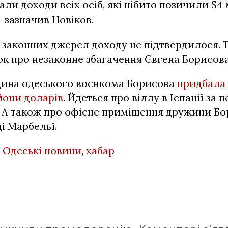
али доходи всіх осіб, які нібито позичили $4
– зазначив Новіков.
 законних джерел доходу не підтвердилося. 
к про незаконне збагачення Євгена Борисова
дина одеського воєнкома Борисова
придбала 
йони доларів
. Йдеться про віллу в Іспанії за п
. А також про офісне приміщення дружини Бо
і Марбельї.
,
Одеські новини
,
хабар