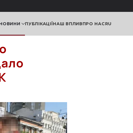
НОВИНИ
ПУБЛІКАЦІЇ
НАШ ВПЛИВ
ПРО НАС
RU
о
дало
К