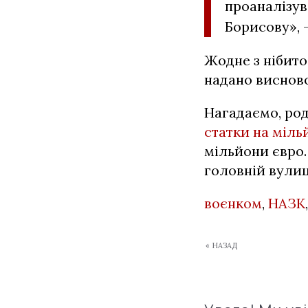
проаналізув
Борисову», 
Жодне з нібито
надано висново
Нагадаємо, ро
статки на міль
мільйони євро
головній вулиц
воєнком
,
НАЗК
« НАЗАД