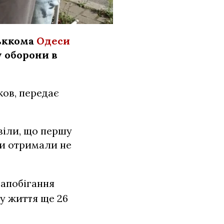
ськкома
Одеси
у оборони в
ов, передає
віли, що першу
ни отримали не
запобігання
у життя ще 26