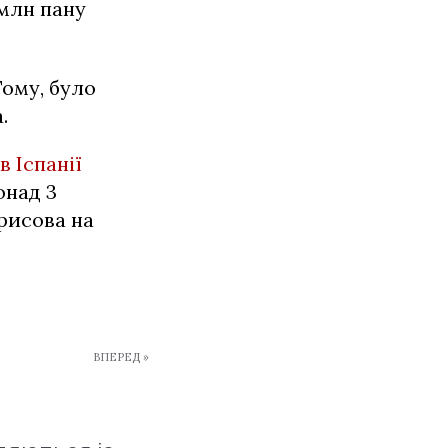
 млн пану
Тому, було
.
в Іспанії
онад 3
рисова на
ВПЕРЕД »