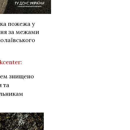
ка пожежа у
ння за межами
колаївського
kcenter:
гнем знищено
и та
альникам