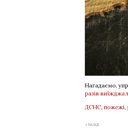
Нагадаємо, упр
разів виїжджа
ДСНС
,
пожежі
,
« НАЗАД