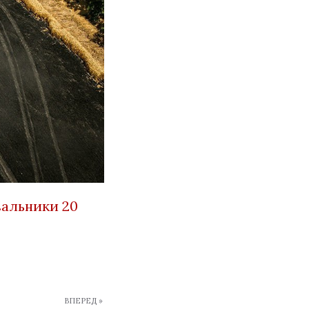
вальники 20
ВПЕРЕД »