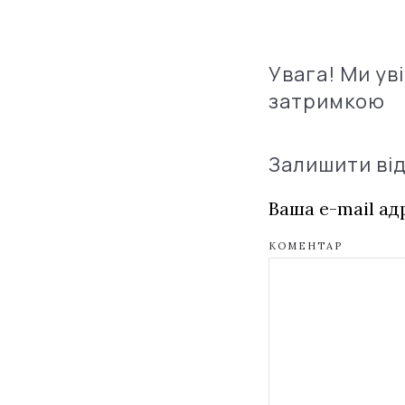
Увага! Ми ув
затримкою
Залишити ві
Ваша e-mail а
КОМЕНТАР