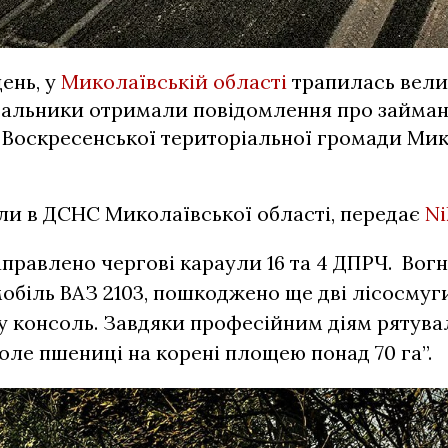
день, у
Миколаївській області
трапилась вели
увальники отримали повідомлення про займа
е Воскресенської територіальної громади Ми
ли в ДСНС Миколаївської області, передає
Ni
аправлено чергові караули 16 та 4 ДПРЧ. Во
обіль ВАЗ 2103, пошкоджено ще дві лісосмуг
 консоль. Завдяки професійним діям рятув
оле пшениці на корені площею понад 70 га”.