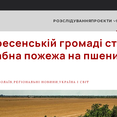
РОЗСЛІДУВАННЯ
ПРОЄКТИ
ресенській громаді с
бна пожежа на пшен
ОЛАЇВ
,
РЕГІОНАЛЬНІ НОВИНИ
,
УКРАЇНА І СВІТ