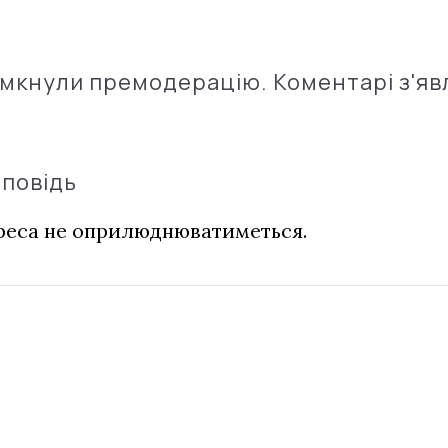
імкнули премодерацію. Коментарі з'яв
дповідь
дреса не оприлюднюватиметься.