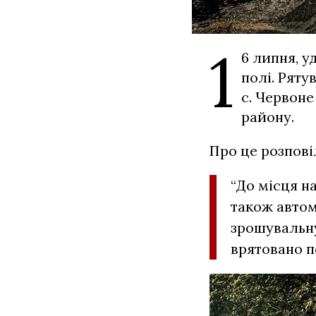
1
6 липня, у
полі. Рят
с. Червон
району.
Про це розпові
“До місця н
також автом
зрошувальну
врятовано п