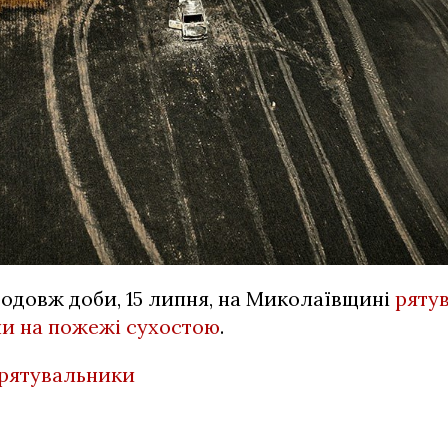
одовж доби, 15 липня, на Миколаївщині
ряту
ли на пожежі сухостою
.
рятувальники