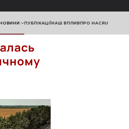
НОВИНИ
ПУБЛІКАЦІЇ
НАШ ВПЛИВ
ПРО НАС
RU
талась
ичному