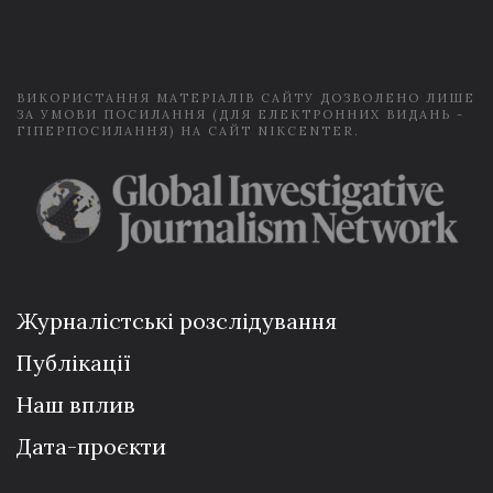
i
l
*
ВИКОРИСТАННЯ МАТЕРІАЛІВ САЙТУ ДОЗВОЛЕНО ЛИШЕ
ЗА УМОВИ ПОСИЛАННЯ (ДЛЯ ЕЛЕКТРОННИХ ВИДАНЬ -
ГІПЕРПОСИЛАННЯ) НА САЙТ NIKCENTER.
Журналістські розслідування
Публікації
Наш вплив
Дата-проєкти