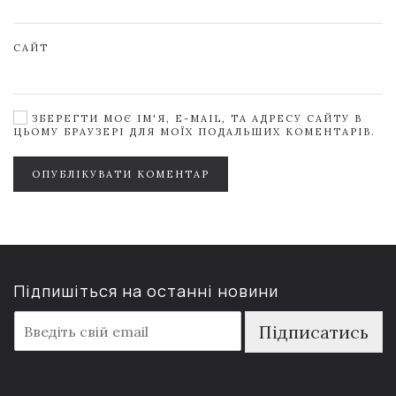
САЙТ
ЗБЕРЕГТИ МОЄ ІМ'Я, E-MAIL, ТА АДРЕСУ САЙТУ В
ЦЬОМУ БРАУЗЕРІ ДЛЯ МОЇХ ПОДАЛЬШИХ КОМЕНТАРІВ.
ОПУБЛІКУВАТИ КОМЕНТАР
Підпишіться на останні новини
E
Підписатись
m
a
i
l