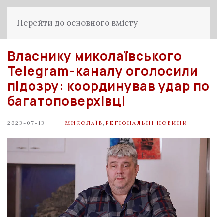
Перейти до основного вмісту
Власнику миколаївського
Telegram-каналу оголосили
підозру: координував удар по
багатоповерхівці
2023-07-13
МИКОЛАЇВ
,
РЕГІОНАЛЬНІ НОВИНИ