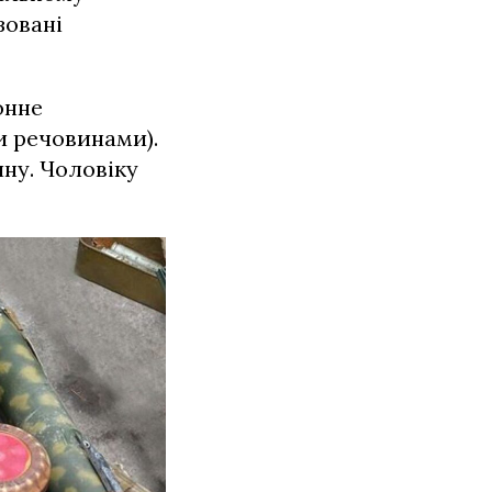
зовані
онне
и речовинами).
ну. Чоловіку