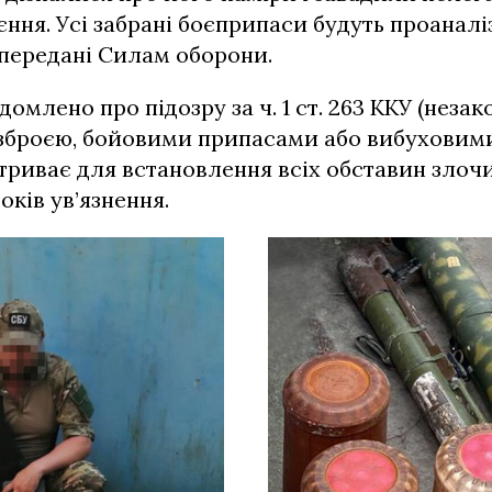
ння. Усі забрані боєприпаси будуть проаналі
передані Силам оборони.
омлено про підозру за ч. 1 ст. 263 ККУ (незак
 зброєю, бойовими припасами або вибуховим
триває для встановлення всіх обставин злочи
оків ув’язнення.