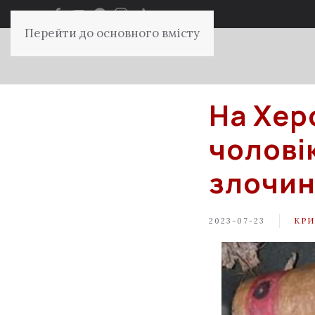
Перейти до основного вмісту
На Хер
чолові
злочин
2023-07-23
КРИ