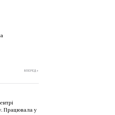
та
ВПЕРЕД »
ентрі
у. Працювала у