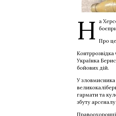
Н
а Херс
боєпри
Про це
Контррозвідка 
Українка Берис
бойових дій.
У зловмисника 
великокалібер
гармати та кул
збуту арсеналу
Правоохоронці 