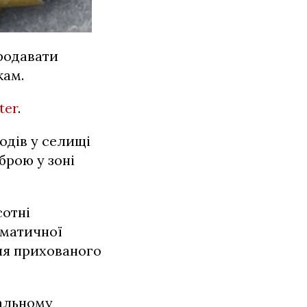
родавати
кам.
ter
.
одів у селищі
брою у зоні
сотні
оматичної
для прихованого
гальному