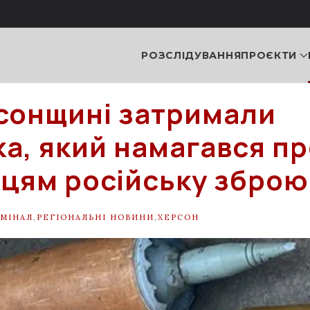
РОЗСЛІДУВАННЯ
ПРОЄКТИ
сонщині затримали
ка, який намагався п
цям російську зброю
МІНАЛ
,
РЕГІОНАЛЬНІ НОВИНИ
,
ХЕРСОН