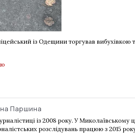
іцейський із Одещини торгував вибухівкою 
єю
ина Паршина
урналістиці із 2008 року. У Миколаївському ц
налістських розслідувань працюю з 2015 рок