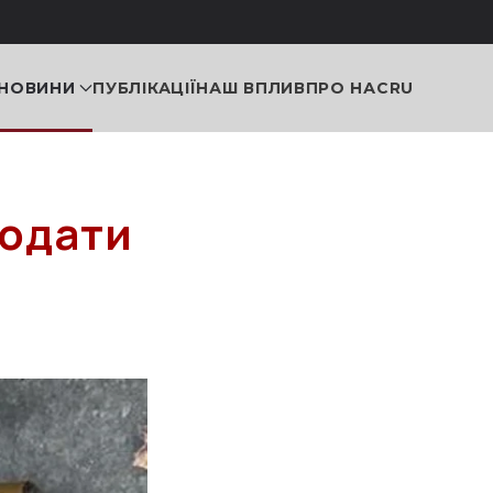
НОВИНИ
ПУБЛІКАЦІЇ
НАШ ВПЛИВ
ПРО НАС
RU
родати