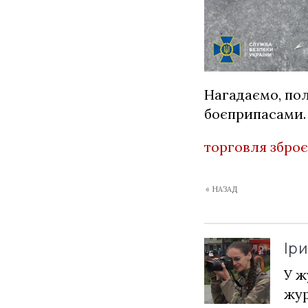
Нагадаємо,
пол
боєприпасами
.
торговля збро
« НАЗАД
Ір
У ж
жур