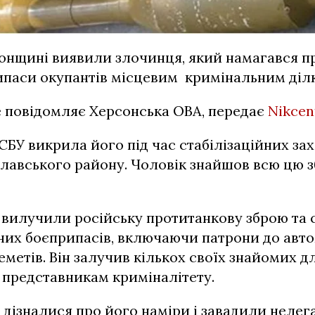
онщині виявили злочинця, який намагався п
паси окупантів місцевим кримінальним діл
 повідомляє Херсонська ОВА, передає
Nikcen
СБУ викрила його під час стабілізаційних зах
лавського району. Чоловік знайшов всю цю з
вилучили російську протитанкову зброю та 
них боєприпасів, включаючи патрони до авт
еметів. Він залучив кількох своїх знайомих 
 представникам криміналітету.
дізналися про його наміри і завадили неле