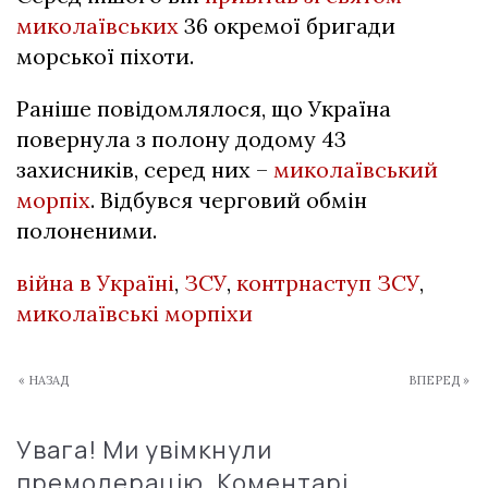
миколаївських
36 окремої бригади
морської піхоти.
Раніше повідомлялося, що Україна
повернула з полону додому 43
захисників, серед них –
миколаївський
морпіх
. Відбувся черговий обмін
полоненими.
війна в Україні
,
ЗСУ
,
контрнаступ ЗСУ
,
миколаївські морпіхи
« НАЗАД
ВПЕРЕД »
Увага! Ми увімкнули
премодерацію. Коментарі