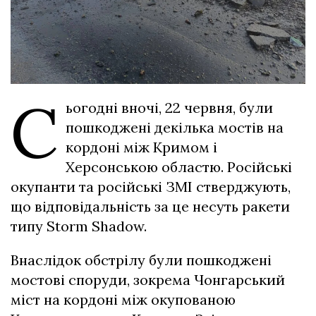
С
ьогодні вночі, 22 червня, були
пошкоджені декілька мостів на
кордоні між Кримом і
Херсонською областю. Російські
окупанти та російські ЗМІ стверджують,
що відповідальність за це несуть ракети
типу Storm Shadow.
Внаслідок обстрілу були пошкоджені
мостові споруди, зокрема Чонгарський
міст на кордоні між окупованою