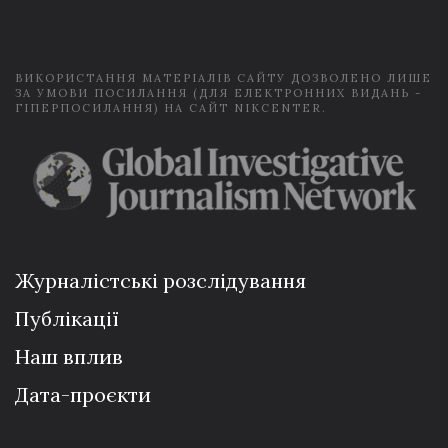
l
*
ВИКОРИСТАННЯ МАТЕРІАЛІВ САЙТУ ДОЗВОЛЕНО ЛИШЕ
ЗА УМОВИ ПОСИЛАННЯ (ДЛЯ ЕЛЕКТРОННИХ ВИДАНЬ -
ГІПЕРПОСИЛАННЯ) НА САЙТ NIKCENTER.
Журналістські розслідування
Публікації
Наш вплив
Дата-проєкти