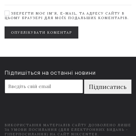
ЗБЕРЕГТИ МОЄ ІМ'Я, E-MAIL, ТА АДРЕСУ САЙТУ В
ЦЬОМУ БРАУЗЕРІ ДЛЯ МОЇХ ПОДАЛЬШИХ КОМЕНТАРІВ.
ОПУБЛІКУВАТИ КОМЕНТАР
Підпишіться на останні новини
E
Підписатись
m
a
i
l
*
ВИКОРИСТАННЯ МАТЕРІАЛІВ САЙТУ ДОЗВОЛЕНО ЛИШЕ
ЗА УМОВИ ПОСИЛАННЯ (ДЛЯ ЕЛЕКТРОННИХ ВИДАНЬ -
ГІПЕРПОСИЛАННЯ) НА САЙТ NIKCENTER.