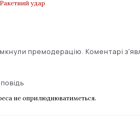
Ракетний удар
імкнули премодерацію. Коментарі з'яв
дповідь
дреса не оприлюднюватиметься.