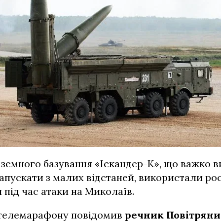
аземного базування «Іскандер-К», що важко в
апускати з малих відстаней, використали рос
я під час атаки на Миколаїв.
і телемарафону повідомив
речник Повітряни