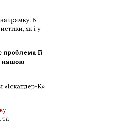
 напрямку. В
истики, як і у
є проблема її
ь нашою
ти «Іскандер-К»
ву
 та