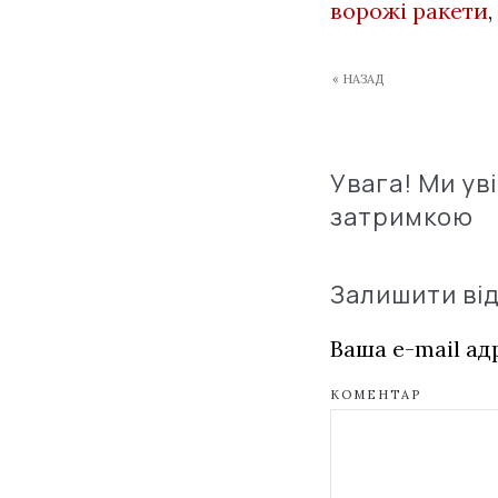
ворожі ракети
,
« НАЗАД
Увага! Ми ув
затримкою
Залишити ві
Ваша e-mail а
КОМЕНТАР