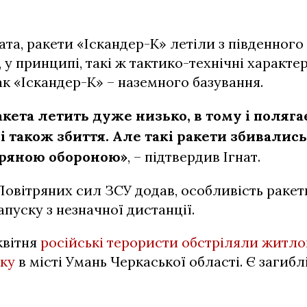
ата, ракети «Іскандер-К» летіли з південного
 у принципі, такі ж тактико-технічні характер
ак «Іскандер-К» – наземного базування.
акета летить дуже низько, в тому і поляга
і також збиття.
Але такі ракети збивалис
тряною обороною»
, – підтвердив Ігнат.
овітряних сил ЗСУ додав, особливість раке
апуску з незначної дистанції.
квітня
російські терористи обстріляли житло
вку
в місті Умань Черкаської області. Є загиблі