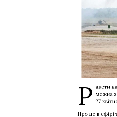
Р
акети н
можна з
27 квітн
Про це в ефір