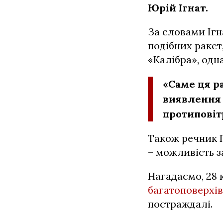
Юрій Ігнат.
За словами Ігн
подібних ракет,
«Калібра», одн
«Саме ця р
виявлення 
протипові
Також речник П
– можливість з
Нагадаємо, 28 
багатоповерхі
постраждалі.