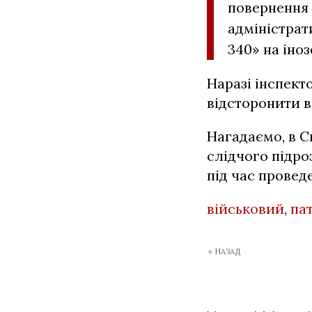
повернення 
адміністрат
340» на іно
Наразі інспект
відсторонити в
Нагадаємо, в С
слідчого підроз
під час провед
військовий
,
па
« НАЗАД