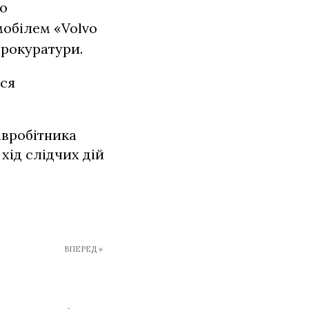
до
мобілем «Volvo
прокуратури.
ься
івробітника
 хід слідчих дій
ВПЕРЕД »