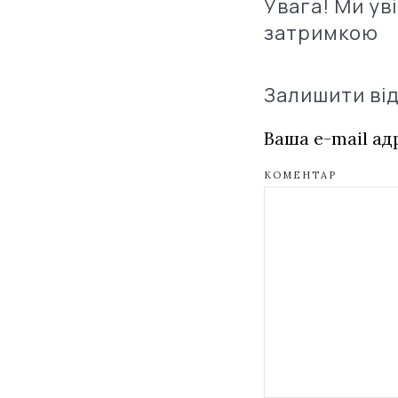
Увага! Ми ув
затримкою
Залишити ві
Ваша e-mail а
КОМЕНТАР