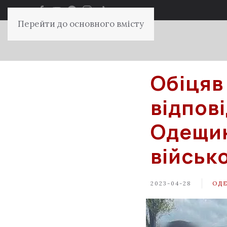
Перейти до основного вмісту
Обіцяв
відпов
Одещин
військ
2023-04-28
ОД