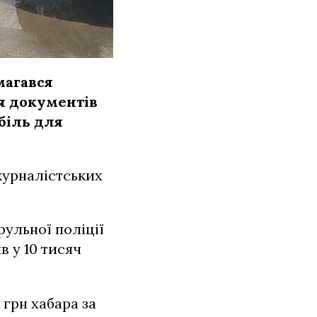
магався
я документів
біль для
журналістських
рульної поліції
в у 10 тисяч
грн хабара за