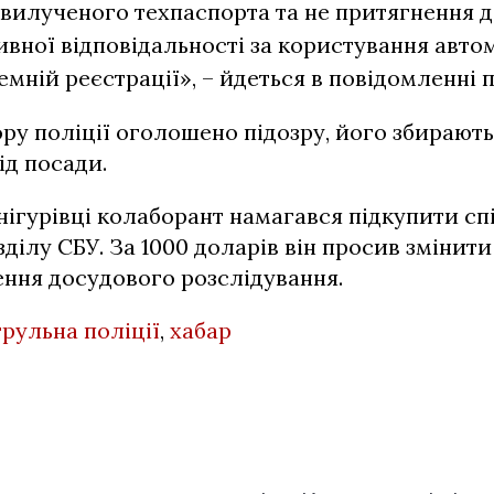
вилученого техпаспорта та не притягнення 
ивної відповідальності за користування авто
земній реєстрації», – йдеться в повідомленні 
ору поліції оголошено підозру, його збирают
ід посади.
нігурівці колаборант намагався підкупити сп
ділу СБУ. За 1000 доларів він просив змінити
ення досудового розслідування.
трульна поліції
,
хабар