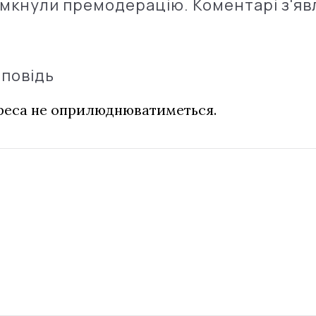
імкнули премодерацію. Коментарі з'яв
дповідь
дреса не оприлюднюватиметься.