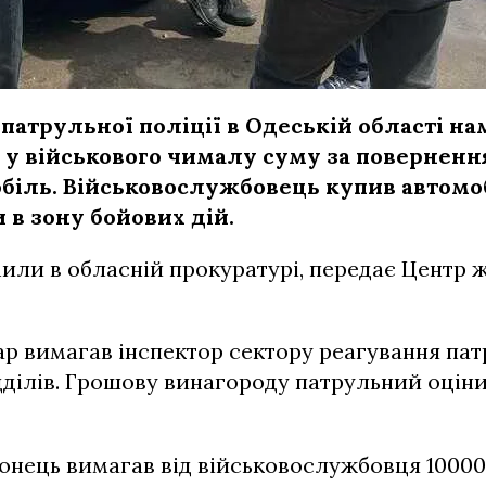
патрульної поліції в Одеській області на
 у військового чималу суму за поверненн
обіль. Військовослужбовець купив автомо
 в зону бойових дій.
или в обласній прокуратурі, передає Центр 
ар вимагав інспектор сектору реагування пат
дділів. Грошову винагороду патрульний оціни
нець вимагав від військовослужбовця 10000 