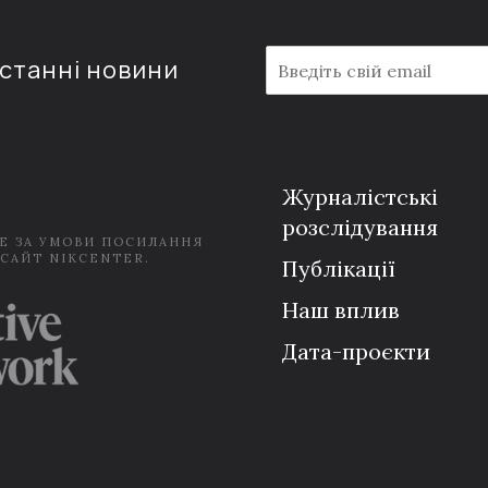
E
останні новини
m
a
i
l
*
Журналістські
розслідування
Е ЗА УМОВИ ПОСИЛАННЯ
 САЙТ NIKCENTER.
Публікації
Наш вплив
Дата-проєкти