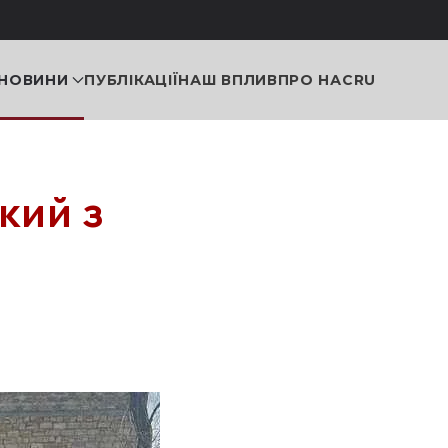
НОВИНИ
ПУБЛІКАЦІЇ
НАШ ВПЛИВ
ПРО НАС
RU
кий з