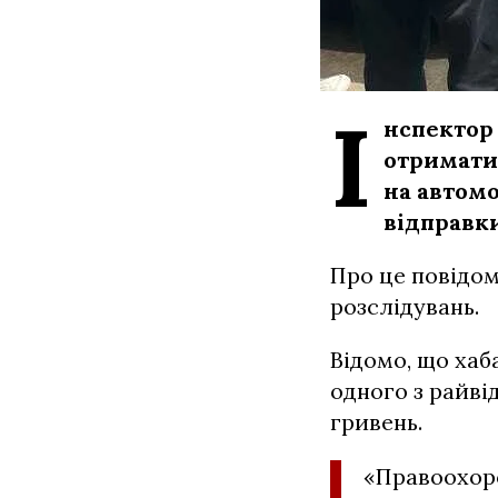
І
нспектор 
отримати
на автом
відправки
Про це повідом
розслідувань.
Відомо, що хаб
одного з райві
гривень.
«Правоохоро