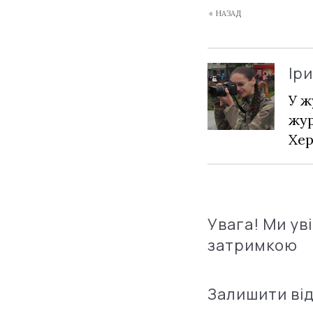
« НАЗАД
Ір
У ж
жур
Хер
Увага! Ми ув
затримкою
Залишити ві