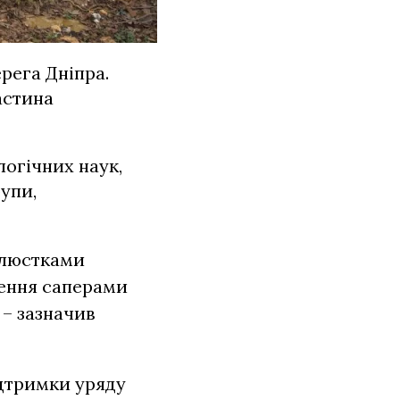
ерега Дніпра.
астина
логічних наук,
упи,
пелюстками
ження саперами
 – зазначив
ідтримки уряду