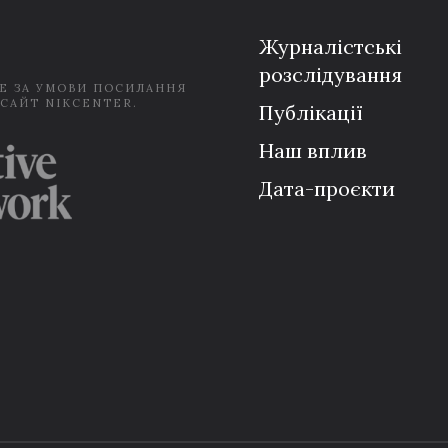
*
Журналістські
розслідування
Е ЗА УМОВИ ПОСИЛАННЯ
 САЙТ NIKCENTER.
Публікації
Наш вплив
Дата-проєкти