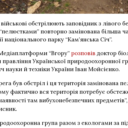
 військові обстрілюють заповідник з лівого б
“пелюстками” повторно замінована більша ч
ї національного парку “Кам’янська Січ”.
і Медіаплатформи “Вгору”
розповів
доктор біо
 правління Української природоохоронної гр
ч науки й техніки України Іван Мойсієнко.
ерега був обстріл і ця територія замінована 
ому фактично вся територія потребує обсте
наявності там вибухонебезпечних предметів”,
исник.
родоохоронна група разом з екологами за п