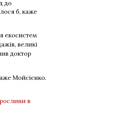
д до
лося б, каже
ня екосистем
ажів, великі
чив доктор
каже Мойсієнко.
 рослини в