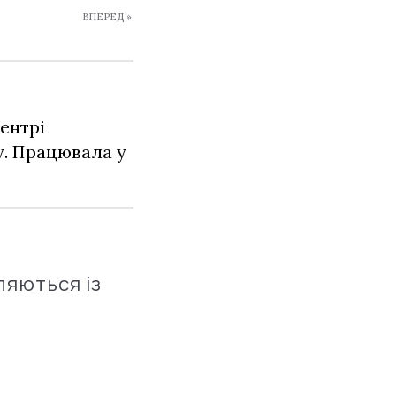
ВПЕРЕД »
ентрі
у. Працювала у
ляються із