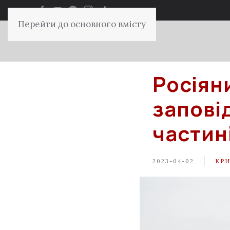
Перейти до основного вмісту
Росіян
запові
частин
2023-04-02
КР