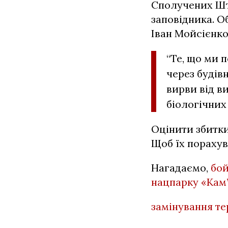
Сполучених Шт
заповідника. О
Іван Мойсієнко
“Те, що ми 
через будів
вирви від в
біологічних
Оцінити збитки
Щоб їх порахув
Нагадаємо,
бой
нацпарку «Кам’
замінування те