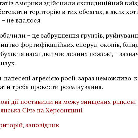
атів Америки здійснили експедиційний виїз
бстежити територію в тих обсягах, в яких хоті
 – не вдалося.
побачили – це забруднення ґрунтів, руйнуван
ництво фортифікаційних споруд, окопів, блінд
ибухів та наслідки численних пожеж”, – зазна
 наук.
, нанесені агресією росії, зараз неможливо, 
ати треба провести розмінування.
ові дії поставили на межу знищення рідкісні
янська Січ» на Херсонщині.
риторій
,
заповідник