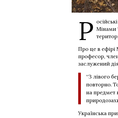
Р
осійські
Мінами 
територі
Про це в ефір
професор, член
заслужений дія
“З лівого б
повторно. Т
на предмет 
природозах
Українська при