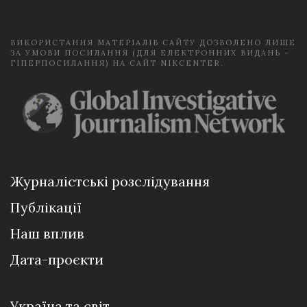
l
*
ВИКОРИСТАННЯ МАТЕРІАЛІВ САЙТУ ДОЗВОЛЕНО ЛИШЕ
ЗА УМОВИ ПОСИЛАННЯ (ДЛЯ ЕЛЕКТРОННИХ ВИДАНЬ -
ГІПЕРПОСИЛАННЯ) НА САЙТ NIKCENTER.
Журналістські розслідування
Публікації
Наш вплив
Дата-проєкти
Україна та світ