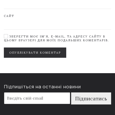
САЙТ
ЗБЕРЕГТИ МОЄ ІМ'Я, E-MAIL, ТА АДРЕСУ САЙТУ В
ЦЬОМУ БРАУЗЕРІ ДЛЯ МОЇХ ПОДАЛЬШИХ КОМЕНТАРІВ.
ОПУБЛІКУВАТИ КОМЕНТАР
Підпишіться на останні новини
E
Підписатись
m
a
i