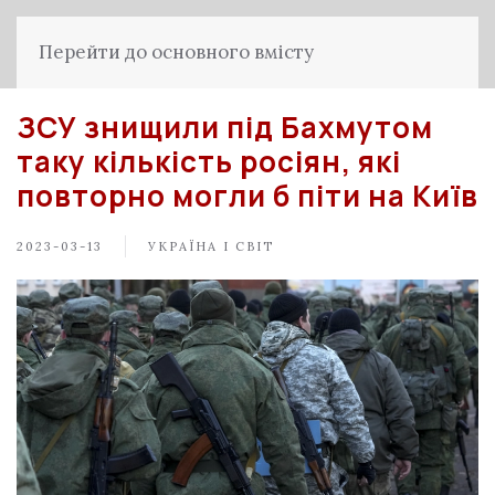
Перейти до основного вмісту
ЗСУ знищили під Бахмутом
таку кількість росіян, які
повторно могли б піти на Київ
2023-03-13
УКРАЇНА І СВІТ