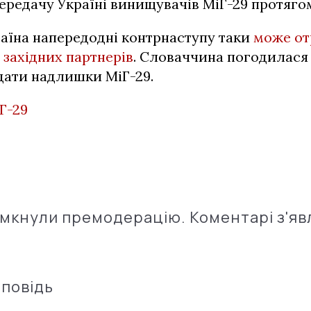
редачу Україні винищувачів МіГ-29 протягом
аїна напередодні контрнаступу таки
може о
 західних партнерів
. Словаччина погодилася 
ати надлишки МіГ-29.
Г-29
імкнули премодерацію. Коментарі з'яв
дповідь