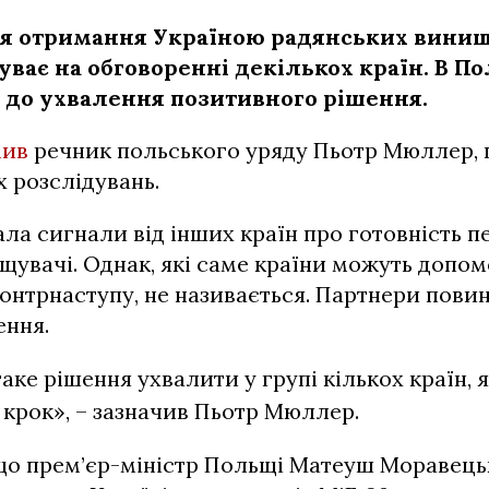
я отримання Україною радянських винищ
уває на обговоренні декількох країн. В П
і до ухвалення позитивного рішення.
мив
речник польського уряду Пьотр Мюллер, 
 розслідувань.
а сигнали від інших країн про готовність п
щувачі. Однак, які саме країни можуть допо
онтрнаступу, не називається. Партнери повин
ення.
таке рішення ухвалити у групі кількох країн, 
 крок», – зазначив Пьотр Мюллер.
 що прем’єр-міністр Польщі Матеуш Моравець