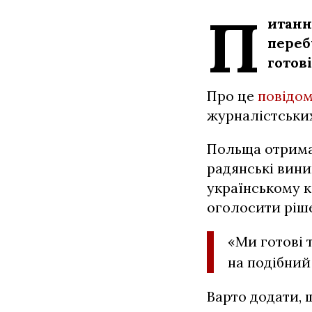
П
итанн
переб
готов
Про це
повідо
журналістських
Польща отримал
радянські вини
українському к
оголосити ріш
«Ми готові 
на подібний
Варто додати,