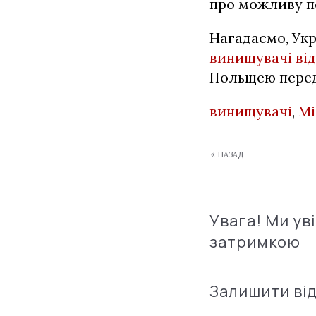
про можливу пе
Нагадаємо, Укр
винищувачі від
Польщею перед
винищувачі
,
Мі
« НАЗАД
Увага! Ми ув
затримкою
Залишити ві