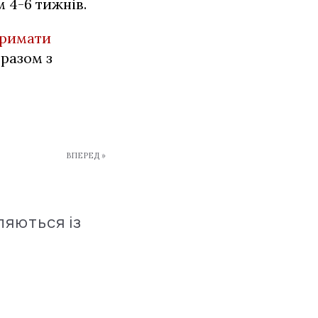
 4-6 тижнів.
тримати
разом з
ВПЕРЕД »
ляються із