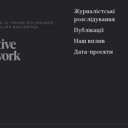
*
Журналістські
розслідування
Е ЗА УМОВИ ПОСИЛАННЯ
 САЙТ NIKCENTER.
Публікації
Наш вплив
Дата-проєкти