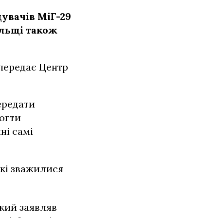
увачів МіГ-29
ольщі також
передає Центр
ередати
могти
ні самі
які зважилися
кий заявляв