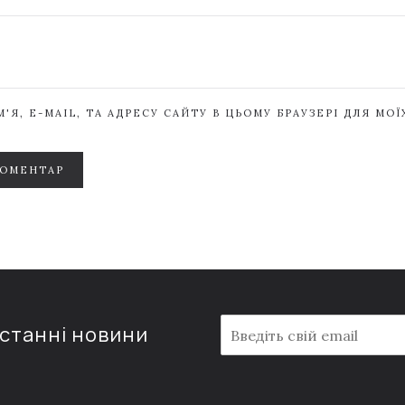
'Я, E-MAIL, ТА АДРЕСУ САЙТУ В ЦЬОМУ БРАУЗЕРІ ДЛЯ МО
КОМЕНТАР
E
останні новини
m
a
i
l