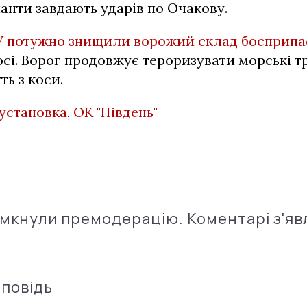
анти завдають ударів по Очакову.
 потужно знищили ворожий склад боєприпа
осі. Ворог продовжує тероризувати морські т
ть з коси.
 установка
,
ОК "Південь"
імкнули премодерацію. Коментарі з'яв
дповідь