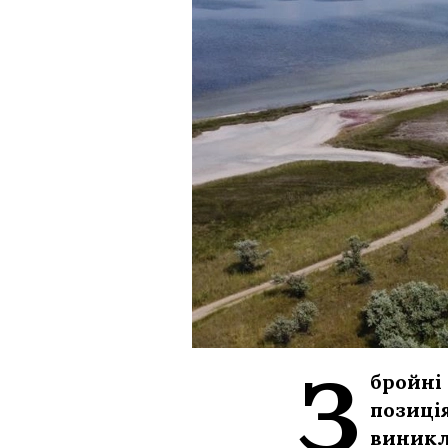
З
бройні
позиція
виникл