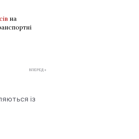
сів
на
ранспортні
ВПЕРЕД »
ляються із