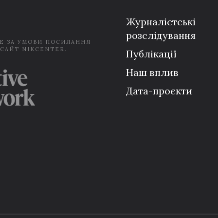
*
Журналістські
розслідування
Е ЗА УМОВИ ПОСИЛАННЯ
 САЙТ NIKCENTER.
Публікації
Наш вплив
Дата-проєкти