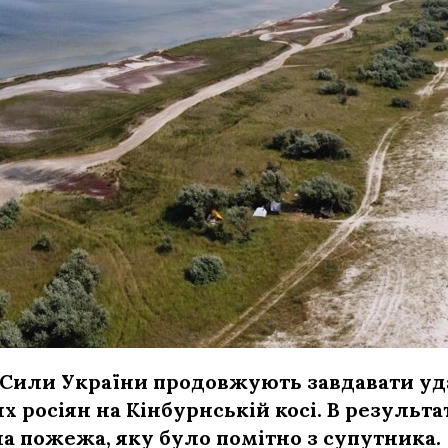
 Сили України продовжують завдавати уд
х росіян на Кінбурнській косі. В результа
а пожежа, яку було помітно з супутника.