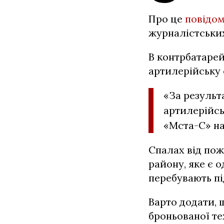
Про це
повідо
журналістських
В контрбатарей
артилерійську 
«За результ
артилерійсь
«Мста-С» на
Спалах від пож
району, яке є о
перебувають пі
Варто додати, 
броньованої те