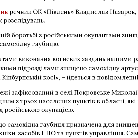
мив
речник ОК «Південь» Владислав Назаров,
 розслідувань.
ній боротьбі з російськими окупантами зни
самохідну гаубицю.
атами виконання вогневих завдань нашими р
кими підрозділами знищено самохідну арту
 Кінбурнській косі», – йдеться в повідомленн
ежі зафіксований в селі Покровське Микола
дним з трьох населених пунктів в області, які
д російською окупацією.
що самохідна гаубиця призначена для знищен
хніки, засобів ППО та пунктів управління. Сам