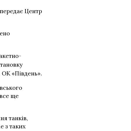
 передає Центр
щено
акетно-
становку
і ОК «Південь».
ївського
 все ще
ня танків,
е з таких