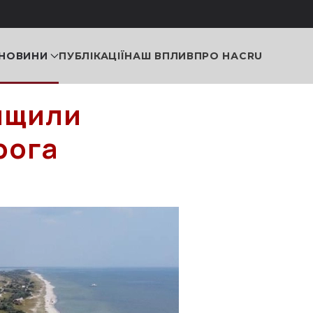
НОВИНИ
ПУБЛІКАЦІЇ
НАШ ВПЛИВ
ПРО НАС
RU
нищили
рога