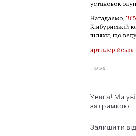
установок окуп
Нагадаємо,
ЗСУ
Кінбурнській к
шляхи, що веду
артилерійська
« НАЗАД
Увага! Ми ув
затримкою
Залишити ві