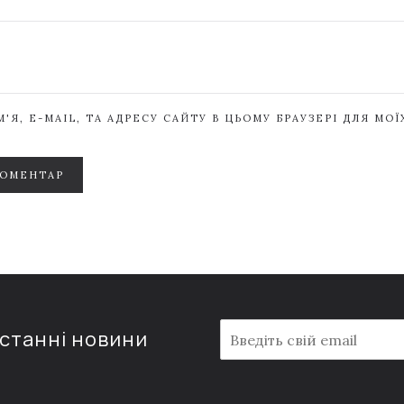
'Я, E-MAIL, ТА АДРЕСУ САЙТУ В ЦЬОМУ БРАУЗЕРІ ДЛЯ МО
КОМЕНТАР
E
останні новини
m
a
i
l