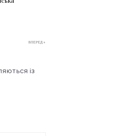
їнська
ВПЕРЕД »
ляються із