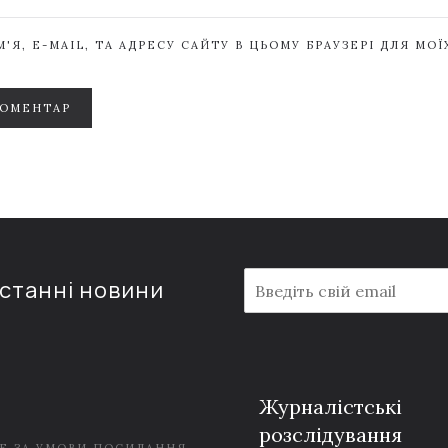
'Я, E-MAIL, ТА АДРЕСУ САЙТУ В ЦЬОМУ БРАУЗЕРІ ДЛЯ МО
КОМЕНТАР
E
останні новини
m
a
i
l
*
Журналістські
розслідування