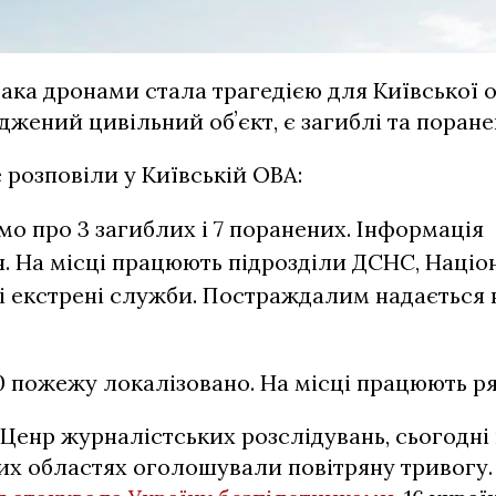
така дронами стала трагедією для Київської о
жений цивільний обʼєкт, є загиблі та поранен
 розповіли у Київській ОВА:
омо про 3 загиблих і 7 поранених. Інформація
. На місці працюють підрозділи ДСНС, Націон
ні екстрені служби. Постраждалим надається 
0 пожежу локалізовано. На місці працюють р
Ценр журналістських розслідувань, сьогодні 
ких областях оголошували повітряну тривогу. 