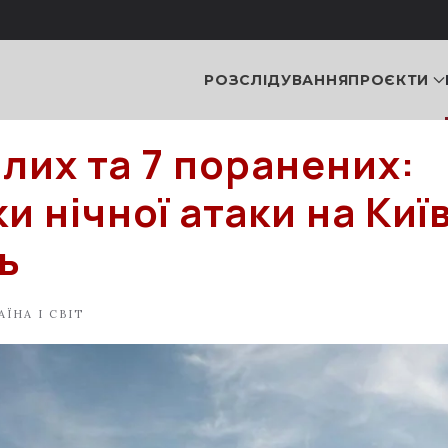
РОЗСЛІДУВАННЯ
ПРОЄКТИ
блих та 7 поранених:
и нічної атаки на Киї
ь
АЇНА І СВІТ