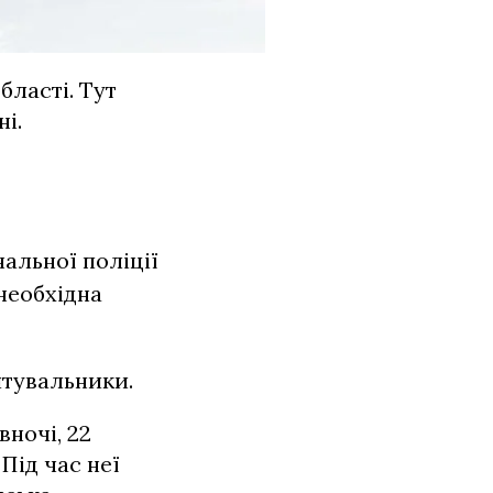
бласті. Тут
і.
альної поліції
необхідна
ятувальники.
вночі, 22
Під час неї