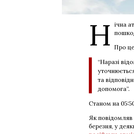
Н
ічна а
пошкод
Про це
“Наразі від
уточнюється
та відповід
допомога”.
Станом на 05:5
Як повідомляв 
березня, у дея