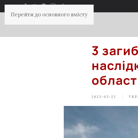
Перейти до основного вмісту
3 заги
наслідк
област
2023-03-22
УКР