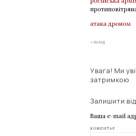
російська армі
протиповітрян
атака дроном
« НАЗАД
Увага! Ми ув
затримкою
Залишити ві
Ваша e-mail а
КОМЕНТАР