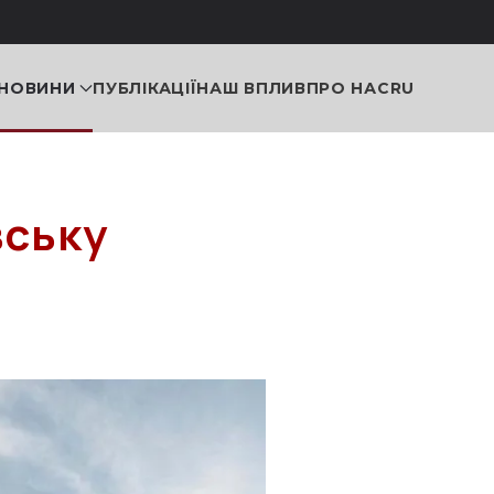
НОВИНИ
ПУБЛІКАЦІЇ
НАШ ВПЛИВ
ПРО НАС
RU
вську