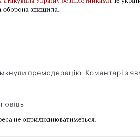
я атакувала Україну безпілотниками
. 16 укра
а оборона знищила.
імкнули премодерацію. Коментарі з'яв
дповідь
дреса не оприлюднюватиметься.