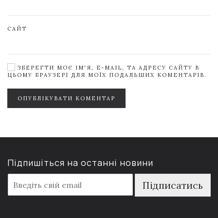
САЙТ
ЗБЕРЕГТИ МОЄ ІМ'Я, E-MAIL, ТА АДРЕСУ САЙТУ В
ЦЬОМУ БРАУЗЕРІ ДЛЯ МОЇХ ПОДАЛЬШИХ КОМЕНТАРІВ.
ОПУБЛІКУВАТИ КОМЕНТАР
Підпишіться на останні новини
E
Підписатись
m
a
i
l