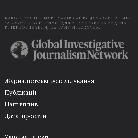
*
ВИКОРИСТАННЯ МАТЕРІАЛІВ САЙТУ ДОЗВОЛЕНО ЛИШЕ
ЗА УМОВИ ПОСИЛАННЯ (ДЛЯ ЕЛЕКТРОННИХ ВИДАНЬ -
ГІПЕРПОСИЛАННЯ) НА САЙТ NIKCENTER.
Журналістські розслідування
Публікації
Наш вплив
Дата-проєкти
Україна та світ