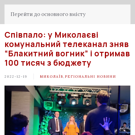
Перейти до основного вмісту
Співпало: у Миколаєві
комунальний телеканал зняв
“Блакитний вогник” і отримав
100 тисяч з бюджету
2022-12-19
МИКОЛАЇВ
,
РЕГІОНАЛЬНІ НОВИНИ