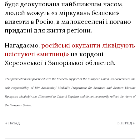
буде деокупована найближчим часом,
людей можуть «з міркувань безпеки»
вивезти в Росію, в малонеселені і погано
придатні для життя регіони.
Нагадаємо,
російські окупанти ліквідують
неіснуючі «митниці»
на кордоні
Херсонської і Запорізької областей.
This publication was produced with the financial support of the European Union. Its contents are the
sole responsibility of DW Akademie/ MediaFit Programme for Southern and Eastern Ukraine
Програма Медіафіт для Південної та Східної України and do not necessarily reflect the views of
the European Union..
« НАЗАД
ВПЕРЕД »