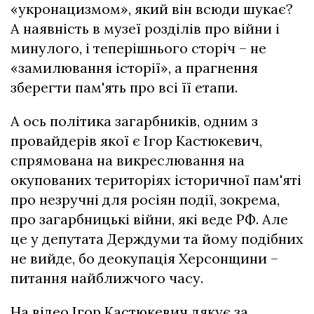
«укронацизмом», який він всюди шукає?
А наявність в музеї розділів про війни і
минулого, і теперішнього сторіч – не
«замилювання історії», а прагнення
зберегти пам'ять про всі її етапи.
А ось політика загарбників, одним з
провайдерів якої є Ігор Кастюкевич,
спрямована на викреслювання на
окупованих територіях історичної пам'яті
про незручні для росіян події, зокрема,
про загарбницькі війни, які веде РФ. Але
це у депутата Держдуми та йому подібних
не вийде, бо деокупація Херсонщини –
питання найближчого часу.
На відео Ігор Кастюкевич дякує за