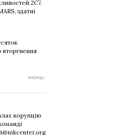
жливостей 2С7.
MARS, здатні
есяток
о вторгнення
ВПЕРЕД »
алах корупцію
 команді
h@nikcenter.org