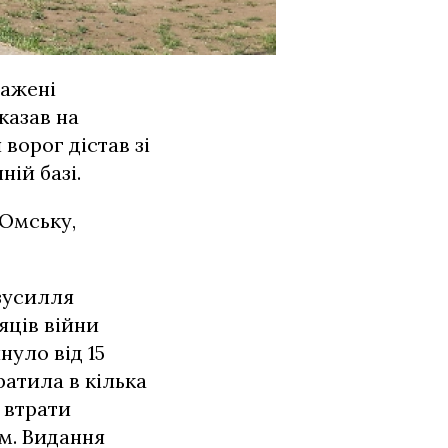
нажені
казав на
 ворог дістав зі
ій базі.
 Омську,
зусилля
сяців війни
нуло від 15
ратила в кілька
і втрати
м. Видання