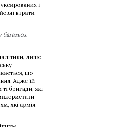
буксированих і
рйозні втрати
у багатьох
аналітики, лише
нську
івається, що
ння. Адже їй
ті бригади, які
 використати
ям, які армія
гічним