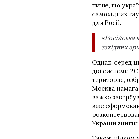
пише, що украї
самохідних гау
для Росії.
«
Російська а
західних арм
Однак, серед ц
дві системи 2С
територію, озб
Москва намагає
важко завербув
вже сформовані
розконсервован
України знищил
Також цілком м