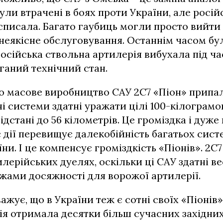
були втрачені в боях проти України, але росій
 списала. Багато гаубиць могли просто вийти 
неякісне обслуговування. Останнім часом б
 російська ствольна артилерія вибухала під ч
ганий технічний стан.
о масове виробництво САУ 2С7 «Піон» припало
ні системи здатні уражати цілі 100-кілограм
дстані до 56 кілометрів. Це громіздка і дуже
с дії перевищує далекобійність багатьох систе
ни. І це компенсує громіздкість «Піонів». 2С
илерійських дуелях, оскільки ці САУ здатні ве
ежами досяжності для ворожої артилерії.
ажує, що в України теж є сотні своїх «Піонів».
ія отримала десятки більш сучасних західни