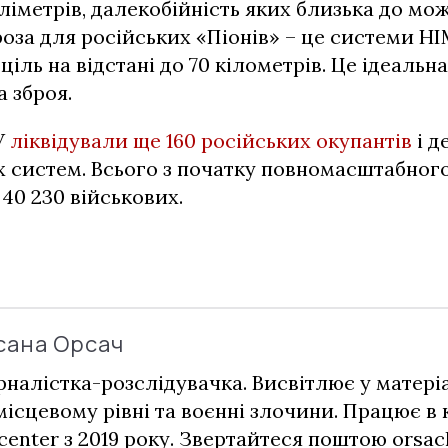
іліметрів, далекобійність яких близька до мо
оза для російських «Піонів» – це системи HI
іль на відстані до 70 кілометрів. Це ідеальна
 зброя.
У
ліквідували ще 160 російських окупантів
і д
 систем. Всього з початку повномасштабног
 40 230 військових.
сана Орсач
налістка-розслідувачка. Висвітлює у матері
місцевому рівні та воєнні злочини. Працює в
center з 2019 року. Звертайтеся поштою
orsac