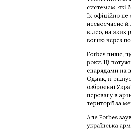
системам, які 
їх офіційно не
несвоєчасне й 
відео, на яких
вогню через по
Forbes пише, щ
роки. Ці потуж
снарядами на ві
Однак, її радіу
озброєнні Украї
перевагу в арт
території за м
Але Forbes заув
українська арм