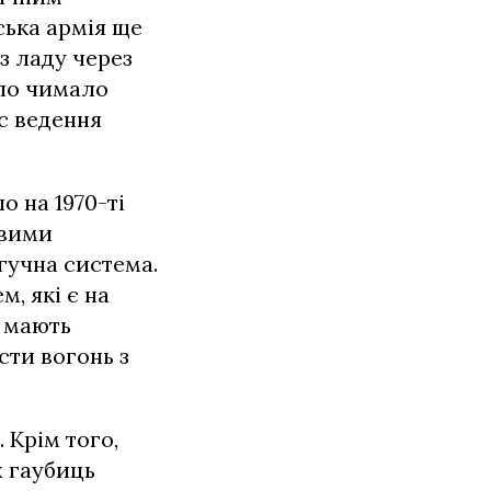
ська армія ще
з ладу через
уло чимало
ас ведення
 на 1970-ті
овими
 гучна система.
м, які є на
7 мають
сти вогонь з
 Крім того,
х гаубиць