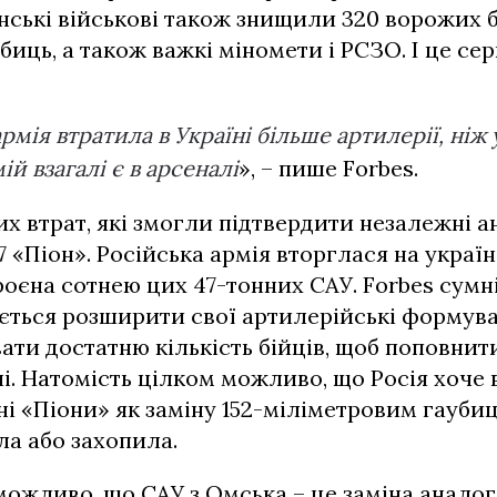
нські військові також знищили 320 ворожих 
биць, а також важкі міномети і РСЗО. І це се
рмія втратила в Україні більше артилерії, ніж 
ій взагалі є в арсеналі
», – пише Forbes.
их втрат, які змогли підтвердити незалежні 
7 «Піон». Російська армія вторглася на украї
роєна сотнею цих 47-тонних САУ. Forbes сумн
ться розширити свої артилерійські формува
ати достатню кількість бійців, щоб поповнити 
. Натомість цілком можливо, що Росія хоче
і «Піони» як заміну 152-міліметровим гаубиц
а або захопила.
ожливо, що САУ з Омська – це заміна анало