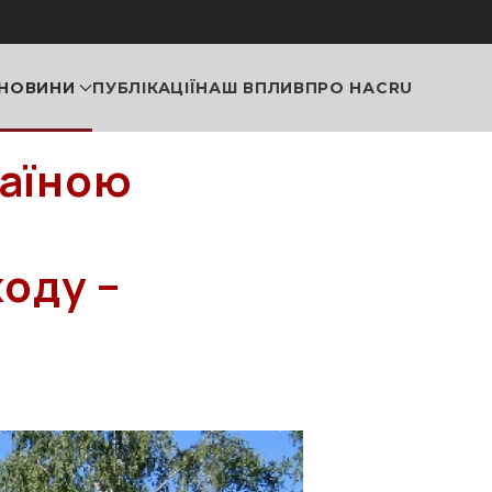
НОВИНИ
ПУБЛІКАЦІЇ
НАШ ВПЛИВ
ПРО НАС
RU
раїною
ходу –