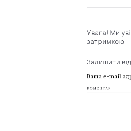
Увага! Ми ув
затримкою
Залишити ві
Ваша e-mail а
КОМЕНТАР