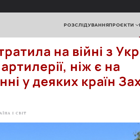
РОЗСЛІДУВАННЯ
ПРОЄКТИ
тратила на війні з Ук
артилерії, ніж є на
ні у деяких країн За
АЇНА І СВІТ