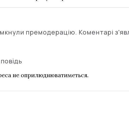
імкнули премодерацію. Коментарі з'яв
дповідь
дреса не оприлюднюватиметься.