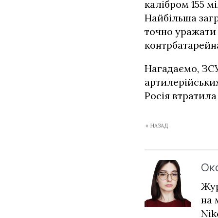
калібром 155 м
Найбільша загр
точно уражати ц
контрбатарейна
Нагадаємо, ЗС
артилерійських
Росія втратила
« НАЗАД
Ок
Жур
на 
Nik