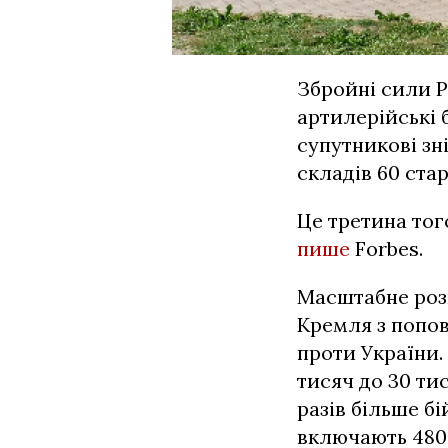
Збройні сили Р
артилерійські 
супутникові зні
складів 60 ста
Це третина тог
пише
Forbes.
Масштабне роз
Кремля з поповн
проти України. 
тисяч до 30 ти
разів більше бі
включають 4800