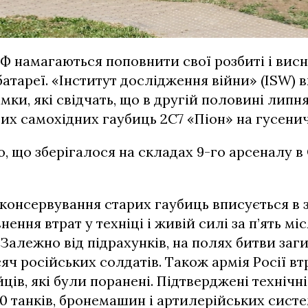
Ф намагаються поповнити свої розбиті і вис
батареї. «Інститут дослідження війни» (ISW) в
мки, які свідчать, що в другій половині липня
рих самохідних гаубиць 2С7 «Піон» на гусеничн
о, що зберігалося на складах 9-го арсеналу в
консервування старих гаубиць вписується в 
ення втрат у техніці і живій силі за п’ять мі
Залежно від підрахунків, на полях битви заги
сяч російських солдатів. Також армія Росії вт
йців, які були поранені. Підтверджені технічн
 танків, бронемашин і артилерійських систе